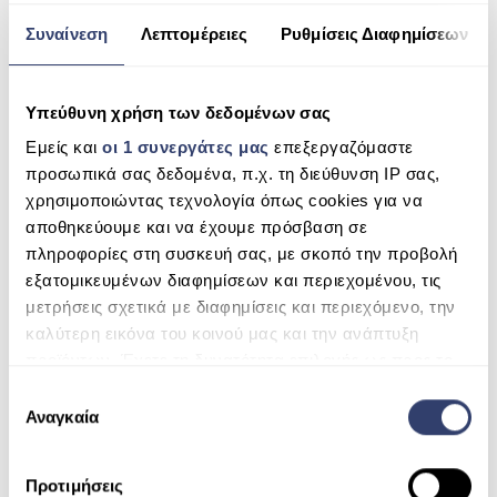
ΠΙΣΙΝΑ ΜΕ ΥΠΕΡΧΕΙΛΙΣΗ
Συναίνεση
Λεπτομέρειες
Ρυθμίσεις Διαφημίσεων
RECENT COMMENTS
ΠΙΣΙΝΑ ΜΕ ΚΑΤΑΡΡΑΚΤΗ
ARCHIVES
Υπεύθυνη χρήση των δεδομένων σας
ΠΙΣΙΝΕΣ GUNITE
Εμείς και
οι 1 συνεργάτες μας
επεξεργαζόμαστε
ΠΙΣΙΝΕΣ ΠΛΑΖ
CATEGORIES
προσωπικά σας δεδομένα, π.χ. τη διεύθυνση IP σας,
χρησιμοποιώντας τεχνολογία όπως cookies για να
SPAS
No categories
αποθηκεύουμε και να έχουμε πρόσβαση σε
ΕΠΕΝΔΥΣΗ
πληροφορίες στη συσκευή σας, με σκοπό την προβολή
META
εξατομικευμένων διαφημίσεων και περιεχομένου, τις
ΕΞΟΠΛΙΣΜΟΣ ΑΞΕΣΟΥΑΡ ΠΙΣΙΝΑΣ
μετρήσεις σχετικά με διαφημίσεις και περιεχόμενο, την
Log in
καλύτερη εικόνα του κοινού μας και την ανάπτυξη
ΑΠΟΛΥΜΑΝΣΗ ΝΕΡΟΥ
προϊόντων. Έχετε τη δυνατότητα επιλογής ως προς το
Entries feed
ΣΥΝΤΉΡΗΣΗ
ποιος χρησιμοποιεί τα δεδομένα σας και για ποιους
Ε
σκοπούς.
Αναγκαία
Comments feed
π
ΕΠΙΚΟΙΝΩΝΙΑ
ι
WordPress.org
Μάθετε περισσότερα σχετικά με τον τρόπο
λ
SERVICE
Προτιμήσεις
επεξεργασίας των προσωπικών σας δεδομένων και