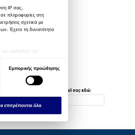
ση IP σας,
META
 σε πληροφορίες στη
ετρήσεις σχετικά με
Log in
των. Έχετε τη δυνατότητα
Entries feed
Comments feed
αι καθορίστε τις
τη συγκατάθεσή σας ανά
WordPress.org
Εμπορικής προώθησης
λειτουργιών κοινωνικών
NEWSLETTER
ου αφορούν τον τρόπο που
Συμπληρώστε το email σας εδώ:
εων, οι οποίοι ενδεχομένως
υλλέξει σε σχέση με την
α επιτρέπονται όλα