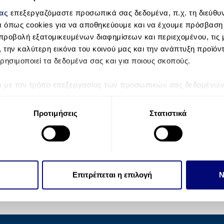
μας
επεξεργαζόμαστε προσωπικά σας δεδομένα, π.χ. τη διεύθυν
α όπως cookies για να αποθηκεύουμε και να έχουμε πρόσβαση
προβολή εξατομικευμένων διαφημίσεων και περιεχομένου, τις μ
, την καλύτερη εικόνα του κοινού μας και την ανάπτυξη προϊόν
ρησιμοποιεί τα δεδομένα σας και για ποιους σκοπούς.
ά με τον τρόπο επεξεργασίας των προσωπικών σας δεδομένων κ
τα “Λεπτομέρειες”
. Μπορείτε να αλλάξετε ή να ανακαλέσετε 
 Cookies.
Προτιμήσεις
Στατιστικά
την εξατομίκευση περιεχομένου και διαφημίσεων, την παροχή 
 επισκεψιμότητάς μας. Επιπλέον, μοιραζόμαστε πληροφορίες π
ό μας με συνεργάτες κοινωνικών μέσων, διαφήμισης και αναλύσ
 πληροφορίες που τους έχετε παραχωρήσει ή τις οποίες έχουν σ
Επιτρέπεται η επιλογή
Ν
υπηρεσιών τους.