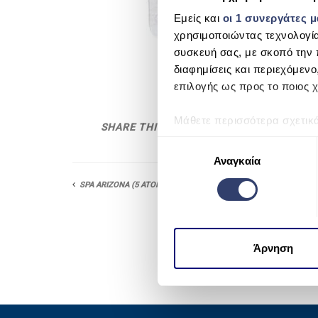
Εμείς και
οι 1 συνεργάτες 
χρησιμοποιώντας τεχνολογί
συσκευή σας, με σκοπό την 
διαφημίσεις και περιεχόμενο
επιλογής ως προς το ποιος χ
Μάθετε περισσότερα σχετικ
SHARE THIS
προτιμήσεις σας στην
ενότη
Ε
πάσα στιγμή από τη Δήλωση
Αναγκαία
π
ι
SPA ARIZONA (5 ATOMA)
Χρησιμοποιούμε cookie για 
λ
μέσων και την ανάλυση της
ο
χρησιμοποιείτε τον ιστότοπ
γ
να τις συνδυάσουν με άλλες
ή
Άρνηση
από μέρους σας χρήση των 
σ
υ
γ
κ