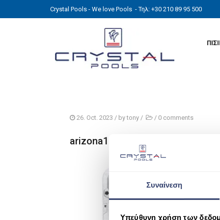
Crystal Pools - We love Pools
- Τηλ: +30 210 89 95 500
ΠΙΣ
26. Oct. 2023
/ by
tony
/
/
0 comments
arizona1
Συναίνεση
Υπεύθυνη χρήση των δεδο