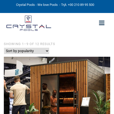
Crystal Pools - We love Pools
- Τηλ: +30 210 89 95 500
SORTED
SHOWING 1–9 OF 12 RESULTS
ΑΡΧΙΚΉ
BY
POPULARITY
PHOTOS
ΠΙΣΙΝΕΣ
ΠΙΣΙΝΕΣ ΠΡΟΚΑΤ (ΑΔΕΙΑ ΜΙΚΡΗΣ ΚΛΙΜΑΚΑΣ)
ΥΠΕΡΓΕΙΕΣ – ΧΩΡΙΣ ΑΔΕΙΑ
ΠΙΣΙΝΕΣ ΜΠΕΤΟΝ
ΠΙΣΙΝΑ SKIMMER