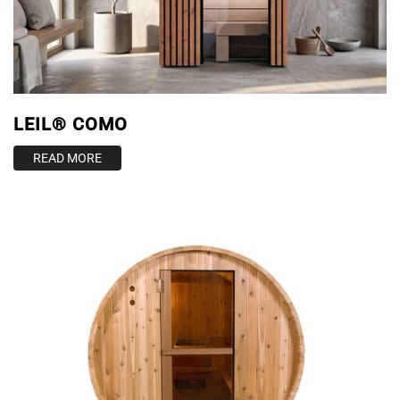
ESHOP
ΑΝΤΛΊΕΣ ΑΝΑΚΥΚΛΟΦΟΡΊΑΣ
ΦΊΛΤΡΑ
LEIL® COMO
ΣΚΟΎΠΕΣ ROBOT
READ MORE
ΕΠΕΞΕΡΓΑΣΊΑ ΝΕΡΟΎ
SPAS
ΣΆΟΥΝΑ
ΘΈΡΜΑΝΣΗ ΠΙΣΊΝΑΣ
ΧΗΜΙΚΆ