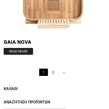
GAIA NOVA
READ MORE
1
2
→
ΚΑΛΆΘΙ
ΑΝΑΖΉΤΗΣΗ ΠΡΟΪΌΝΤΩΝ