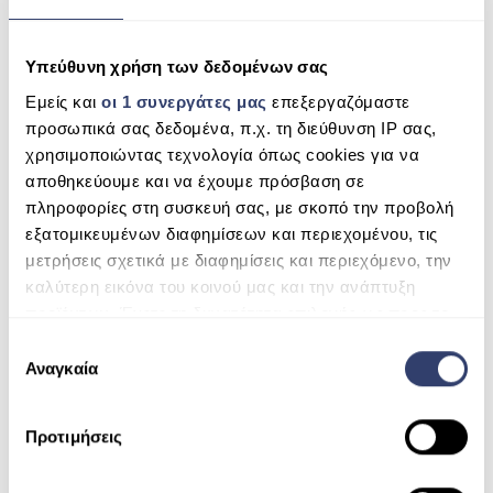
Υπεύθυνη χρήση των δεδομένων σας
Εμείς και
οι 1 συνεργάτες μας
επεξεργαζόμαστε
προσωπικά σας δεδομένα, π.χ. τη διεύθυνση IP σας,
χρησιμοποιώντας τεχνολογία όπως cookies για να
SWIM SPA ATHINA 3 (3 ATOMA)
αποθηκεύουμε και να έχουμε πρόσβαση σε
πληροφορίες στη συσκευή σας, με σκοπό την προβολή
READ MORE
εξατομικευμένων διαφημίσεων και περιεχομένου, τις
μετρήσεις σχετικά με διαφημίσεις και περιεχόμενο, την
καλύτερη εικόνα του κοινού μας και την ανάπτυξη
προϊόντων. Έχετε τη δυνατότητα επιλογής ως προς το
ποιος χρησιμοποιεί τα δεδομένα σας και για ποιους
Ε
σκοπούς.
Αναγκαία
π
ι
Μάθετε περισσότερα σχετικά με τον τρόπο
λ
Προτιμήσεις
επεξεργασίας των προσωπικών σας δεδομένων και
ο
καθορίστε τις προτιμήσεις σας στην
ενότητα
γ