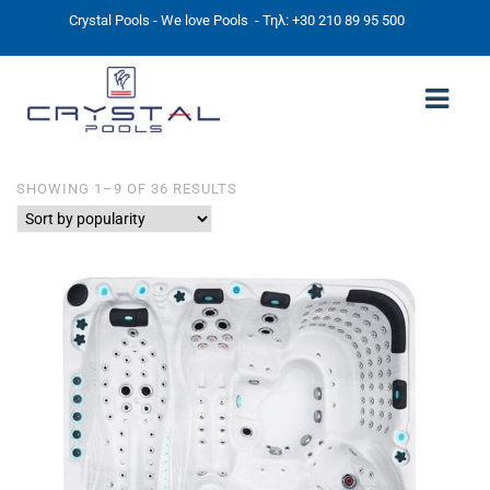
Crystal Pools - We love Pools
- Τηλ: +30 210 89 95 500
SORTED
SHOWING 1–9 OF 36 RESULTS
ΑΡΧΙΚΉ
BY
POPULARITY
PHOTOS
ΠΙΣΙΝΕΣ
ΠΙΣΙΝΕΣ ΠΡΟΚΑΤ (ΑΔΕΙΑ ΜΙΚΡΗΣ ΚΛΙΜΑΚΑΣ)
ΥΠΕΡΓΕΙΕΣ – ΧΩΡΙΣ ΑΔΕΙΑ
ΠΙΣΙΝΕΣ ΜΠΕΤΟΝ
ΠΙΣΙΝΑ SKIMMER