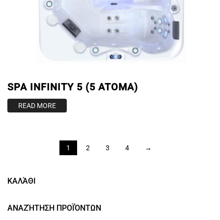
SPA INFINITY 5 (5 ATOMA)
READ MORE
1
2
3
4
→
ΚΑΛΆΘΙ
ΑΝΑΖΉΤΗΣΗ ΠΡΟΪΌΝΤΩΝ