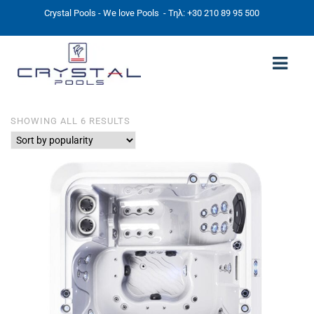
Crystal Pools - We love Pools
- Τηλ: +30 210 89 95 500
SORTED
SHOWING ALL 6 RESULTS
ΑΡΧΙΚΉ
BY
POPULARITY
PHOTOS
ΠΙΣΙΝΕΣ
ΠΙΣΙΝΕΣ ΠΡΟΚΑΤ (ΑΔΕΙΑ ΜΙΚΡΗΣ ΚΛΙΜΑΚΑΣ)
ΥΠΕΡΓΕΙΕΣ – ΧΩΡΙΣ ΑΔΕΙΑ
ΠΙΣΙΝΕΣ ΜΠΕΤΟΝ
ΠΙΣΙΝΑ SKIMMER