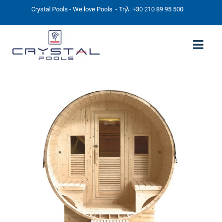
Crystal Pools - We love Pools
- Τηλ: +30 210 89 95 500
ΑΡΧΙΚΉ
PHOTOS
ΠΙΣΙΝΕΣ
ΠΙΣΙΝΕΣ ΠΡΟΚΑΤ (ΑΔΕΙΑ ΜΙΚΡΗΣ ΚΛΙΜΑΚΑΣ)
ΥΠΕΡΓΕΙΕΣ – ΧΩΡΙΣ ΑΔΕΙΑ
ΠΙΣΙΝΕΣ ΜΠΕΤΟΝ
ΠΙΣΙΝΑ SKIMMER