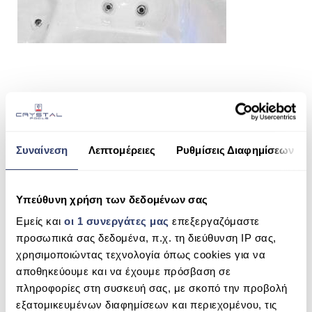
ΠΙΣΙΝΑ SKIMMER
ΠΙΣΙΝΑ ΜΕ ΥΠΕΡΧΕΙΛΙΣΗ
ΠΙΣΙΝΑ ΜΕ ΚΑΤΑΡΡΑΚΤΗ
ΠΙΣΙΝΕΣ GUNITE
SHARE THIS
ΠΙΣΙΝΕΣ ΠΛΑΖ
SPAS
Συναίνεση
Λεπτομέρειες
Ρυθμίσεις Διαφημίσεων
ΕΠΕΝΔΥΣΗ
SPA ERATO (3 ATOMA)
Υπεύθυνη χρήση των δεδομένων σας
SEARCH
ΕΞΟΠΛΙΣΜΟΣ ΑΞΕΣΟΥΑΡ ΠΙΣΙΝΑΣ
Εμείς και
οι 1 συνεργάτες μας
επεξεργαζόμαστε
ΑΠΟΛΥΜΑΝΣΗ ΝΕΡΟΥ
προσωπικά σας δεδομένα, π.χ. τη διεύθυνση IP σας,
χρησιμοποιώντας τεχνολογία όπως cookies για να
ΣΥΝΤΉΡΗΣΗ
RECENT COMMENTS
αποθηκεύουμε και να έχουμε πρόσβαση σε
ΕΠΙΚΟΙΝΩΝΙΑ
πληροφορίες στη συσκευή σας, με σκοπό την προβολή
ARCHIVES
εξατομικευμένων διαφημίσεων και περιεχομένου, τις