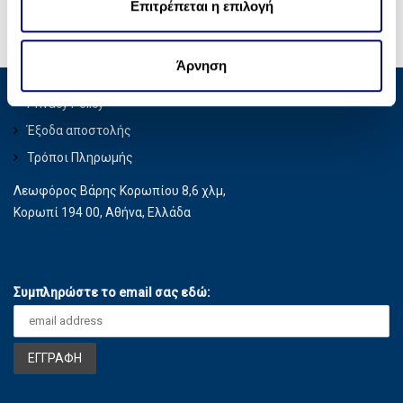
ε
Επιτρέπεται η επιλογή
κοινωνικών μέσων, διαφήμισης και αναλύσεων, οι
σ
οποίοι ενδεχομένως να τις συνδυάσουν με άλλες
η
πληροφορίες που τους έχετε παραχωρήσει ή τις οποίες
Άρνηση
ς
έχουν συλλέξει σε σχέση με την από μέρους σας χρήση
Privacy Policy
των υπηρεσιών τους.
Έξοδα αποστολής
Τρόποι Πληρωμής
Λεωφόρος Βάρης Κορωπίου 8,6 χλμ,
Κορωπί 194 00, Αθήνα, Ελλάδα
Συμπληρώστε το email σας εδώ: