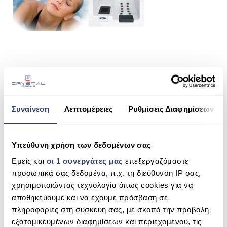
ΠΙΣΙΝΑ SKIMMER
ΠΙΣΙΝΑ ΜΕ ΥΠΕΡΧΕΙΛΙΣΗ
ΠΙΣΙΝΑ ΜΕ ΚΑΤΑΡΡΑΚΤΗ
ΠΙΣΙΝΕΣ GUNITE
SHARE THIS
ΠΙΣΙΝΕΣ ΠΛΑΖ
SPAS
Συναίνεση
Λεπτομέρειες
Ρυθμίσεις Διαφημίσεων
ΕΠΕΝΔΥΣΗ
SPA THALIA 3 (3 ATOMA)
Υπεύθυνη χρήση των δεδομένων σας
SEARCH
ΕΞΟΠΛΙΣΜΟΣ ΑΞΕΣΟΥΑΡ ΠΙΣΙΝΑΣ
Εμείς και
οι 1 συνεργάτες μας
επεξεργαζόμαστε
ΑΠΟΛΥΜΑΝΣΗ ΝΕΡΟΥ
προσωπικά σας δεδομένα, π.χ. τη διεύθυνση IP σας,
χρησιμοποιώντας τεχνολογία όπως cookies για να
ΣΥΝΤΉΡΗΣΗ
RECENT COMMENTS
αποθηκεύουμε και να έχουμε πρόσβαση σε
ΕΠΙΚΟΙΝΩΝΙΑ
πληροφορίες στη συσκευή σας, με σκοπό την προβολή
ARCHIVES
εξατομικευμένων διαφημίσεων και περιεχομένου, τις