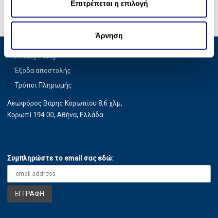
ε
Επιτρέπεται η επιλογή
κοινωνικών μέσων, διαφήμισης και αναλύσεων, οι
σ
οποίοι ενδεχομένως να τις συνδυάσουν με άλλες
η
πληροφορίες που τους έχετε παραχωρήσει ή τις οποίες
Άρνηση
ς
έχουν συλλέξει σε σχέση με την από μέρους σας χρήση
Privacy Policy
των υπηρεσιών τους.
Έξοδα αποστολής
Τρόποι Πληρωμής
Λεωφόρος Βάρης Κορωπίου 8,6 χλμ,
Κορωπί 194 00, Αθήνα, Ελλάδα
Συμπληρώστε το email σας εδώ: