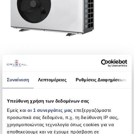
ΠΙΣΙΝΑ SKIMMER
ΠΙΣΙΝΑ ΜΕ ΥΠΕΡΧΕΙΛΙΣΗ
ΠΙΣΙΝΑ ΜΕ ΚΑΤΑΡΡΑΚΤΗ
ΠΙΣΙΝΕΣ GUNITE
ΠΙΣΙΝΕΣ ΠΛΑΖ
SPAS
ΕΠΕΝΔΥΣΗ
Συναίνεση
Λεπτομέρειες
Ρυθμίσεις Διαφημίσεων
SHARE THIS
ΕΞΟΠΛΙΣΜΟΣ ΑΞΕΣΟΥΑΡ ΠΙΣΙΝΑΣ
ΑΠΟΛΥΜΑΝΣΗ ΝΕΡΟΥ
Υπεύθυνη χρήση των δεδομένων σας
HPO FULL INVERTER
Εμείς και
οι 1 συνεργάτες μας
επεξεργαζόμαστε
ΣΥΝΤΉΡΗΣΗ
SEARCH
προσωπικά σας δεδομένα, π.χ. τη διεύθυνση IP σας,
ΕΠΙΚΟΙΝΩΝΙΑ
χρησιμοποιώντας τεχνολογία όπως cookies για να
αποθηκεύουμε και να έχουμε πρόσβαση σε