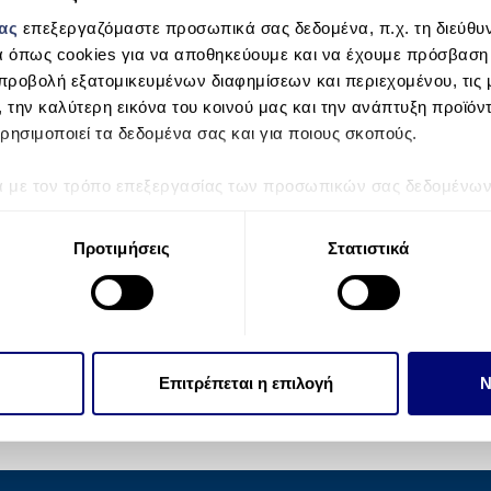
μας
επεξεργαζόμαστε προσωπικά σας δεδομένα, π.χ. τη διεύθυν
α όπως cookies για να αποθηκεύουμε και να έχουμε πρόσβαση
προβολή εξατομικευμένων διαφημίσεων και περιεχομένου, τις μ
, την καλύτερη εικόνα του κοινού μας και την ανάπτυξη προϊόν
ρησιμοποιεί τα δεδομένα σας και για ποιους σκοπούς.
ά με τον τρόπο επεξεργασίας των προσωπικών σας δεδομένων κ
τα “Λεπτομέρειες”
. Μπορείτε να αλλάξετε ή να ανακαλέσετε 
 Cookies.
Προτιμήσεις
Στατιστικά
την εξατομίκευση περιεχομένου και διαφημίσεων, την παροχή 
 επισκεψιμότητάς μας. Επιπλέον, μοιραζόμαστε πληροφορίες π
ό μας με συνεργάτες κοινωνικών μέσων, διαφήμισης και αναλύσ
 πληροφορίες που τους έχετε παραχωρήσει ή τις οποίες έχουν σ
Επιτρέπεται η επιλογή
Ν
υπηρεσιών τους.