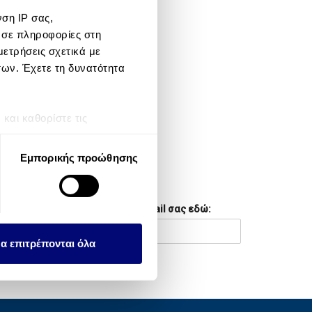
ση IP σας,
META
 σε πληροφορίες στη
ετρήσεις σχετικά με
Log in
των. Έχετε τη δυνατότητα
Entries feed
Comments feed
αι καθορίστε τις
τη συγκατάθεσή σας ανά
WordPress.org
Εμπορικής προώθησης
λειτουργιών κοινωνικών
NEWSLETTER
ου αφορούν τον τρόπο που
Συμπληρώστε το email σας εδώ:
εων, οι οποίοι ενδεχομένως
υλλέξει σε σχέση με την
α επιτρέπονται όλα