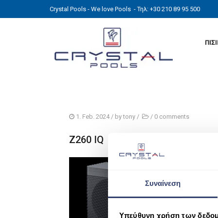
Crystal Pools - We love Pools
- Τηλ: +30 210 89 95 500
ΠΙΣ
1. Feb. 2024
/ by
tony
/
/
0 comments
Z260 IQ
Συναίνεση
Υπεύθυνη χρήση των δεδο