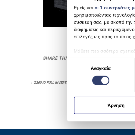
Εμείς και
οι 1 συνεργάτες 
χρησιμοποιώντας τεχνολογί
συσκευή σας, με σκοπό την 
διαφημίσεις και περιεχόμενο
επιλογής ως προς το ποιος χ
Μάθετε περισσότερα σχετικ
προτιμήσεις σας στην
ενότη
SHARE THIS
Ε
πάσα στιγμή από τη Δήλωση
Αναγκαία
π
ι
Χρησιμοποιούμε cookie για 
λ
Z260 IQ FULL INVERTER
μέσων και την ανάλυση της
ο
χρησιμοποιείτε τον ιστότοπ
γ
να τις συνδυάσουν με άλλες
ή
Άρνηση
από μέρους σας χρήση των 
σ
υ
γ
κ