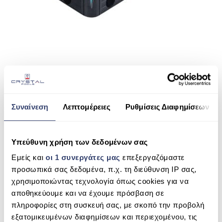
ΠΙΣΙΝΑ SKIMMER
ΠΙΣΙΝΑ ΜΕ ΥΠΕΡΧΕΙΛΙΣΗ
ΠΙΣΙΝΑ ΜΕ ΚΑΤΑΡΡΑΚΤΗ
ΠΙΣΙΝΕΣ GUNITE
SHARE THIS
ΠΙΣΙΝΕΣ ΠΛΑΖ
SPAS
Συναίνεση
Λεπτομέρειες
Ρυθμίσεις Διαφημίσεων
ΕΠΕΝΔΥΣΗ
SPA COMBINE (6 ATOMA)
Υπεύθυνη χρήση των δεδομένων σας
SEARCH
ΕΞΟΠΛΙΣΜΟΣ ΑΞΕΣΟΥΑΡ ΠΙΣΙΝΑΣ
Εμείς και
οι 1 συνεργάτες μας
επεξεργαζόμαστε
ΑΠΟΛΥΜΑΝΣΗ ΝΕΡΟΥ
προσωπικά σας δεδομένα, π.χ. τη διεύθυνση IP σας,
χρησιμοποιώντας τεχνολογία όπως cookies για να
ΣΥΝΤΉΡΗΣΗ
RECENT COMMENTS
αποθηκεύουμε και να έχουμε πρόσβαση σε
ΕΠΙΚΟΙΝΩΝΙΑ
πληροφορίες στη συσκευή σας, με σκοπό την προβολή
ARCHIVES
εξατομικευμένων διαφημίσεων και περιεχομένου, τις