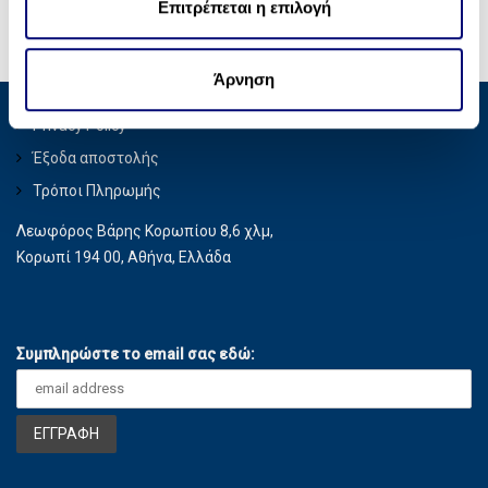
ε
Επιτρέπεται η επιλογή
κοινωνικών μέσων, διαφήμισης και αναλύσεων, οι
σ
οποίοι ενδεχομένως να τις συνδυάσουν με άλλες
η
πληροφορίες που τους έχετε παραχωρήσει ή τις οποίες
Άρνηση
ς
έχουν συλλέξει σε σχέση με την από μέρους σας χρήση
Privacy Policy
των υπηρεσιών τους.
Έξοδα αποστολής
Τρόποι Πληρωμής
Λεωφόρος Βάρης Κορωπίου 8,6 χλμ,
Κορωπί 194 00, Αθήνα, Ελλάδα
Συμπληρώστε το email σας εδώ: