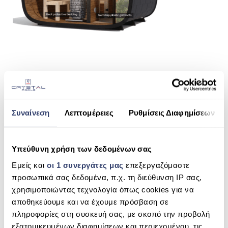
ΠΙΣΙΝΑ SKIMMER
ΠΙΣΙΝΑ ΜΕ ΥΠΕΡΧΕΙΛΙΣΗ
ΠΙΣΙΝΑ ΜΕ ΚΑΤΑΡΡΑΚΤΗ
ΠΙΣΙΝΕΣ GUNITE
ΠΙΣΙΝΕΣ ΠΛΑΖ
SHARE THIS
SPAS
Συναίνεση
Λεπτομέρειες
Ρυθμίσεις Διαφημίσεων
ΕΠΕΝΔΥΣΗ
LEIL® CUBE
ΕΞΟΠΛΙΣΜΟΣ ΑΞΕΣΟΥΑΡ ΠΙΣΙΝΑΣ
Υπεύθυνη χρήση των δεδομένων σας
SEARCH
Εμείς και
οι 1 συνεργάτες μας
επεξεργαζόμαστε
ΑΠΟΛΥΜΑΝΣΗ ΝΕΡΟΥ
προσωπικά σας δεδομένα, π.χ. τη διεύθυνση IP σας,
ΣΥΝΤΉΡΗΣΗ
χρησιμοποιώντας τεχνολογία όπως cookies για να
RECENT COMMENTS
αποθηκεύουμε και να έχουμε πρόσβαση σε
ΕΠΙΚΟΙΝΩΝΙΑ
πληροφορίες στη συσκευή σας, με σκοπό την προβολή
εξατομικευμένων διαφημίσεων και περιεχομένου, τις
ARCHIVES