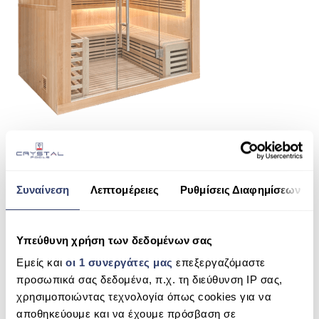
ΠΙΣΙΝΑ SKIMMER
ΠΙΣΙΝΑ ΜΕ ΥΠΕΡΧΕΙΛΙΣΗ
ΠΙΣΙΝΑ ΜΕ ΚΑΤΑΡΡΑΚΤΗ
ΠΙΣΙΝΕΣ GUNITE
ΠΙΣΙΝΕΣ ΠΛΑΖ
SPAS
ΕΠΕΝΔΥΣΗ
Συναίνεση
Λεπτομέρειες
Ρυθμίσεις Διαφημίσεων
SHARE THIS
ΕΞΟΠΛΙΣΜΟΣ ΑΞΕΣΟΥΑΡ ΠΙΣΙΝΑΣ
ΑΠΟΛΥΜΑΝΣΗ ΝΕΡΟΥ
Υπεύθυνη χρήση των δεδομένων σας
UTOPIA
Εμείς και
οι 1 συνεργάτες μας
επεξεργαζόμαστε
ΣΥΝΤΉΡΗΣΗ
SEARCH
προσωπικά σας δεδομένα, π.χ. τη διεύθυνση IP σας,
ΕΠΙΚΟΙΝΩΝΙΑ
χρησιμοποιώντας τεχνολογία όπως cookies για να
αποθηκεύουμε και να έχουμε πρόσβαση σε