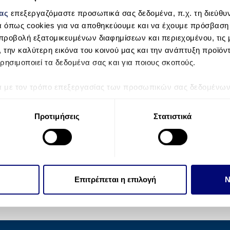
μας
επεξεργαζόμαστε προσωπικά σας δεδομένα, π.χ. τη διεύθυν
α όπως cookies για να αποθηκεύουμε και να έχουμε πρόσβαση
προβολή εξατομικευμένων διαφημίσεων και περιεχομένου, τις μ
, την καλύτερη εικόνα του κοινού μας και την ανάπτυξη προϊόν
ρησιμοποιεί τα δεδομένα σας και για ποιους σκοπούς.
ά με τον τρόπο επεξεργασίας των προσωπικών σας δεδομένων κ
τα “Λεπτομέρειες”
. Μπορείτε να αλλάξετε ή να ανακαλέσετε 
 Cookies.
Προτιμήσεις
Στατιστικά
την εξατομίκευση περιεχομένου και διαφημίσεων, την παροχή 
 επισκεψιμότητάς μας. Επιπλέον, μοιραζόμαστε πληροφορίες π
ό μας με συνεργάτες κοινωνικών μέσων, διαφήμισης και αναλύσ
 πληροφορίες που τους έχετε παραχωρήσει ή τις οποίες έχουν σ
Επιτρέπεται η επιλογή
Ν
υπηρεσιών τους.