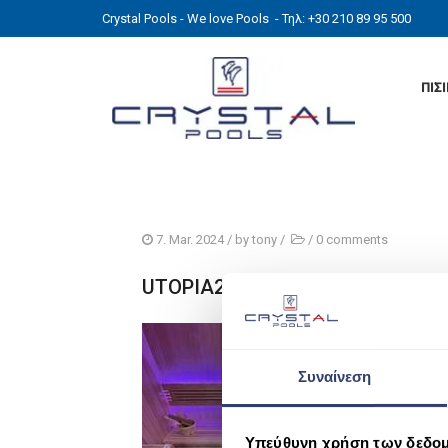
Crystal Pools - We love Pools
- Τηλ: +30 210 89 95 500
ΠΙΣ
7. Mar. 2024
/ by
tony
/
/
0 comments
UTOPIA2
Συναίνεση
Υπεύθυνη χρήση των δεδο