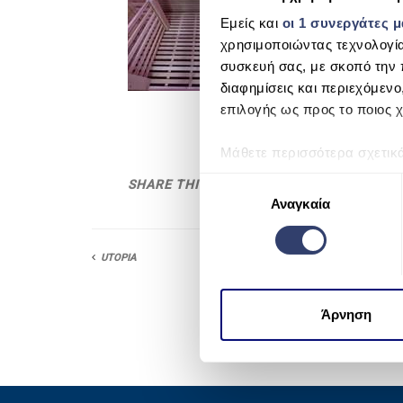
Εμείς και
οι 1 συνεργάτες 
χρησιμοποιώντας τεχνολογί
συσκευή σας, με σκοπό την 
διαφημίσεις και περιεχόμενο
επιλογής ως προς το ποιος χ
Μάθετε περισσότερα σχετικ
προτιμήσεις σας στην
ενότη
Ε
SHARE THIS
πάσα στιγμή από τη Δήλωση
Αναγκαία
π
ι
Χρησιμοποιούμε cookie για 
λ
UTOPIA
μέσων και την ανάλυση της
ο
χρησιμοποιείτε τον ιστότοπ
γ
να τις συνδυάσουν με άλλες
ή
Άρνηση
από μέρους σας χρήση των 
σ
υ
γ
κ