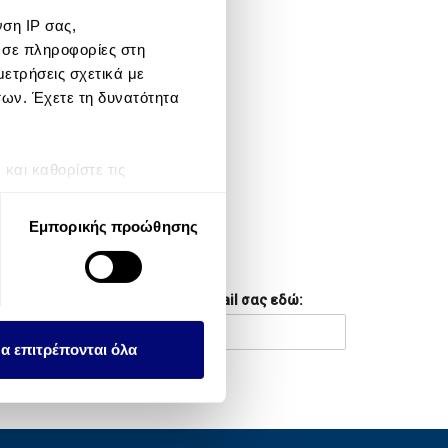
ση IP σας,
META
 σε πληροφορίες στη
ετρήσεις σχετικά με
Log in
των. Έχετε τη δυνατότητα
Entries feed
Comments feed
αι καθορίστε τις
τη συγκατάθεσή σας ανά
WordPress.org
Εμπορικής προώθησης
λειτουργιών κοινωνικών
NEWSLETTER
ου αφορούν τον τρόπο που
Συμπληρώστε το email σας εδώ:
εων, οι οποίοι ενδεχομένως
υλλέξει σε σχέση με την
α επιτρέπονται όλα