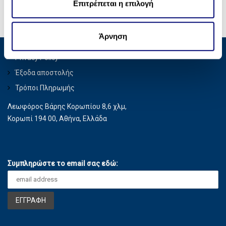
ε
Επιτρέπεται η επιλογή
κοινωνικών μέσων, διαφήμισης και αναλύσεων, οι
σ
οποίοι ενδεχομένως να τις συνδυάσουν με άλλες
η
πληροφορίες που τους έχετε παραχωρήσει ή τις οποίες
Άρνηση
ς
έχουν συλλέξει σε σχέση με την από μέρους σας χρήση
Privacy Policy
των υπηρεσιών τους.
Έξοδα αποστολής
Τρόποι Πληρωμής
Λεωφόρος Βάρης Κορωπίου 8,6 χλμ,
Κορωπί 194 00, Αθήνα, Ελλάδα
Συμπληρώστε το email σας εδώ: