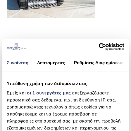
ΠΙΣΙΝΑ SKIMMER
ΠΙΣΙΝΑ ΜΕ ΥΠΕΡΧΕΙΛΙΣΗ
ΠΙΣΙΝΑ ΜΕ ΚΑΤΑΡΡΑΚΤΗ
ΠΙΣΙΝΕΣ GUNITE
SHARE THIS
ΠΙΣΙΝΕΣ ΠΛΑΖ
SPAS
Συναίνεση
Λεπτομέρειες
Ρυθμίσεις Διαφημίσεων
ΕΠΕΝΔΥΣΗ
SWEEPY 3500
Υπεύθυνη χρήση των δεδομένων σας
SEARCH
ΕΞΟΠΛΙΣΜΟΣ ΑΞΕΣΟΥΑΡ ΠΙΣΙΝΑΣ
Εμείς και
οι 1 συνεργάτες μας
επεξεργαζόμαστε
ΑΠΟΛΥΜΑΝΣΗ ΝΕΡΟΥ
προσωπικά σας δεδομένα, π.χ. τη διεύθυνση IP σας,
χρησιμοποιώντας τεχνολογία όπως cookies για να
ΣΥΝΤΉΡΗΣΗ
RECENT COMMENTS
αποθηκεύουμε και να έχουμε πρόσβαση σε
ΕΠΙΚΟΙΝΩΝΙΑ
πληροφορίες στη συσκευή σας, με σκοπό την προβολή
ARCHIVES
εξατομικευμένων διαφημίσεων και περιεχομένου, τις