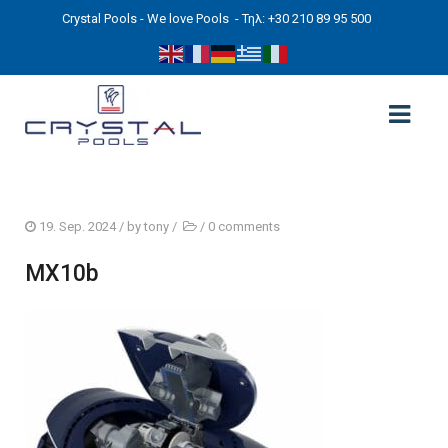
Crystal Pools - We love Pools
- Τηλ: +30 210 89 95 500
ΑΡΧΙΚΉ
19. Sep. 2024
/ by
tony
/
/
0 comments
PHOTOS
MX10b
ΠΙΣΙΝΕΣ
ΠΙΣΙΝΕΣ ΠΡΟΚΑΤ (ΑΔΕΙΑ ΜΙΚΡΗΣ ΚΛΙΜΑΚΑΣ)
ΥΠΕΡΓΕΙΕΣ – ΧΩΡΙΣ ΑΔΕΙΑ
ΠΙΣΙΝΕΣ ΜΠΕΤΟΝ