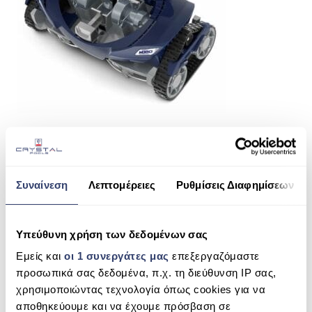
ΠΙΣΙΝΑ SKIMMER
ΠΙΣΙΝΑ ΜΕ ΥΠΕΡΧΕΙΛΙΣΗ
ΠΙΣΙΝΑ ΜΕ ΚΑΤΑΡΡΑΚΤΗ
ΠΙΣΙΝΕΣ GUNITE
ΠΙΣΙΝΕΣ ΠΛΑΖ
SPAS
ΕΠΕΝΔΥΣΗ
Συναίνεση
Λεπτομέρειες
Ρυθμίσεις Διαφημίσεων
SHARE THIS
ΕΞΟΠΛΙΣΜΟΣ ΑΞΕΣΟΥΑΡ ΠΙΣΙΝΑΣ
ΑΠΟΛΥΜΑΝΣΗ ΝΕΡΟΥ
Υπεύθυνη χρήση των δεδομένων σας
MX10 ZODIAC
Εμείς και
οι 1 συνεργάτες μας
επεξεργαζόμαστε
ΣΥΝΤΉΡΗΣΗ
SEARCH
προσωπικά σας δεδομένα, π.χ. τη διεύθυνση IP σας,
ΕΠΙΚΟΙΝΩΝΙΑ
χρησιμοποιώντας τεχνολογία όπως cookies για να
αποθηκεύουμε και να έχουμε πρόσβαση σε