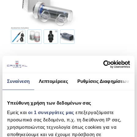
ΠΙΣΙΝΑ SKIMMER
ΠΙΣΙΝΑ ΜΕ ΥΠΕΡΧΕΙΛΙΣΗ
ΠΙΣΙΝΑ ΜΕ ΚΑΤΑΡΡΑΚΤΗ
ΠΙΣΙΝΕΣ GUNITE
ΠΙΣΙΝΕΣ ΠΛΑΖ
SPAS
ΕΠΕΝΔΥΣΗ
Συναίνεση
Λεπτομέρειες
Ρυθμίσεις Διαφημίσεων
SHARE THIS
ΕΞΟΠΛΙΣΜΟΣ ΑΞΕΣΟΥΑΡ ΠΙΣΙΝΑΣ
ΑΠΟΛΥΜΑΝΣΗ ΝΕΡΟΥ
Υπεύθυνη χρήση των δεδομένων σας
TECNO IDEGIS S1
Εμείς και
οι 1 συνεργάτες μας
επεξεργαζόμαστε
ΣΥΝΤΉΡΗΣΗ
SEARCH
προσωπικά σας δεδομένα, π.χ. τη διεύθυνση IP σας,
ΕΠΙΚΟΙΝΩΝΙΑ
χρησιμοποιώντας τεχνολογία όπως cookies για να
αποθηκεύουμε και να έχουμε πρόσβαση σε