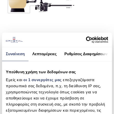
ΠΙΣΙΝΑ SKIMMER
ΠΙΣΙΝΑ ΜΕ ΥΠΕΡΧΕΙΛΙΣΗ
ΠΙΣΙΝΑ ΜΕ ΚΑΤΑΡΡΑΚΤΗ
ΠΙΣΙΝΕΣ GUNITE
SHARE THIS
ΠΙΣΙΝΕΣ ΠΛΑΖ
SPAS
Συναίνεση
Λεπτομέρειες
Ρυθμίσεις Διαφημίσεων
IDEGIS TECNO S2
ΕΠΕΝΔΥΣΗ
SEARCH
Υπεύθυνη χρήση των δεδομένων σας
ΕΞΟΠΛΙΣΜΟΣ ΑΞΕΣΟΥΑΡ ΠΙΣΙΝΑΣ
Εμείς και
οι 1 συνεργάτες μας
επεξεργαζόμαστε
ΑΠΟΛΥΜΑΝΣΗ ΝΕΡΟΥ
προσωπικά σας δεδομένα, π.χ. τη διεύθυνση IP σας,
χρησιμοποιώντας τεχνολογία όπως cookies για να
RECENT COMMENTS
ΣΥΝΤΉΡΗΣΗ
αποθηκεύουμε και να έχουμε πρόσβαση σε
πληροφορίες στη συσκευή σας, με σκοπό την προβολή
ΕΠΙΚΟΙΝΩΝΙΑ
ARCHIVES
εξατομικευμένων διαφημίσεων και περιεχομένου, τις