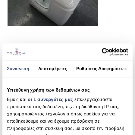
ΠΙΣΙΝΑ SKIMMER
ΠΙΣΙΝΑ ΜΕ ΥΠΕΡΧΕΙΛΙΣΗ
ΠΙΣΙΝΑ ΜΕ ΚΑΤΑΡΡΑΚΤΗ
ΠΙΣΙΝΕΣ GUNITE
ΠΙΣΙΝΕΣ ΠΛΑΖ
SHARE THIS
SPAS
Συναίνεση
Λεπτομέρειες
Ρυθμίσεις Διαφημίσεων
ΕΠΕΝΔΥΣΗ
SPA BABY CLASSIC
ΕΞΟΠΛΙΣΜΟΣ ΑΞΕΣΟΥΑΡ ΠΙΣΙΝΑΣ
Υπεύθυνη χρήση των δεδομένων σας
SEARCH
Εμείς και
οι 1 συνεργάτες μας
επεξεργαζόμαστε
ΑΠΟΛΥΜΑΝΣΗ ΝΕΡΟΥ
προσωπικά σας δεδομένα, π.χ. τη διεύθυνση IP σας,
ΣΥΝΤΉΡΗΣΗ
χρησιμοποιώντας τεχνολογία όπως cookies για να
αποθηκεύουμε και να έχουμε πρόσβαση σε
RECENT COMMENTS
ΕΠΙΚΟΙΝΩΝΙΑ
πληροφορίες στη συσκευή σας, με σκοπό την προβολή