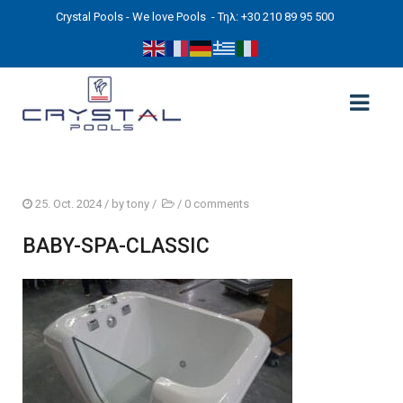
Crystal Pools - We love Pools
- Τηλ: +30 210 89 95 500
ΑΡΧΙΚΉ
25. Oct. 2024
/ by
tony
/
/
0 comments
PHOTOS
BABY-SPA-CLASSIC
ΠΙΣΙΝΕΣ
ΠΙΣΙΝΕΣ ΠΡΟΚΑΤ (ΑΔΕΙΑ ΜΙΚΡΗΣ ΚΛΙΜΑΚΑΣ)
ΥΠΕΡΓΕΙΕΣ – ΧΩΡΙΣ ΑΔΕΙΑ
ΠΙΣΙΝΕΣ ΜΠΕΤΟΝ