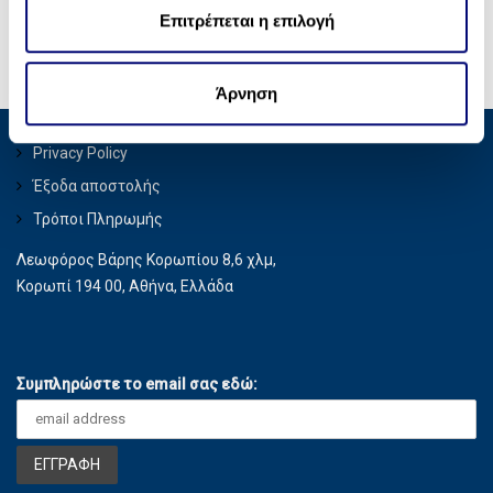
χρησιμοποιείτε τον ιστότοπό μας με συνεργάτες
ε
Επιτρέπεται η επιλογή
κοινωνικών μέσων, διαφήμισης και αναλύσεων, οι
σ
οποίοι ενδεχομένως να τις συνδυάσουν με άλλες
η
πληροφορίες που τους έχετε παραχωρήσει ή τις οποίες
Άρνηση
ς
έχουν συλλέξει σε σχέση με την από μέρους σας χρήση
των υπηρεσιών τους.
Privacy Policy
Έξοδα αποστολής
Τρόποι Πληρωμής
Λεωφόρος Βάρης Κορωπίου 8,6 χλμ,
Κορωπί 194 00, Αθήνα, Ελλάδα
Συμπληρώστε το email σας εδώ: