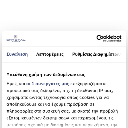
ΠΙΣΙΝΑ SKIMMER
ΠΙΣΙΝΑ ΜΕ ΥΠΕΡΧΕΙΛΙΣΗ
ΠΙΣΙΝΑ ΜΕ ΚΑΤΑΡΡΑΚΤΗ
SHARE THIS
ΠΙΣΙΝΕΣ GUNITE
ΠΙΣΙΝΕΣ ΠΛΑΖ
Συναίνεση
Λεπτομέρειες
Ρυθμίσεις Διαφημίσεων
IML AMERICA
SPAS
SEARCH
ΕΠΕΝΔΥΣΗ
Υπεύθυνη χρήση των δεδομένων σας
ΕΞΟΠΛΙΣΜΟΣ ΑΞΕΣΟΥΑΡ ΠΙΣΙΝΑΣ
Εμείς και
οι 1 συνεργάτες μας
επεξεργαζόμαστε
προσωπικά σας δεδομένα, π.χ. τη διεύθυνση IP σας,
RECENT COMMENTS
ΑΠΟΛΥΜΑΝΣΗ ΝΕΡΟΥ
χρησιμοποιώντας τεχνολογία όπως cookies για να
αποθηκεύουμε και να έχουμε πρόσβαση σε
ΣΥΝΤΉΡΗΣΗ
ARCHIVES
πληροφορίες στη συσκευή σας, με σκοπό την προβολή
εξατομικευμένων διαφημίσεων και περιεχομένου, τις
ΕΠΙΚΟΙΝΩΝΙΑ
μετρήσεις σχετικά με διαφημίσεις και περιεχόμενο, την
CATEGORIES