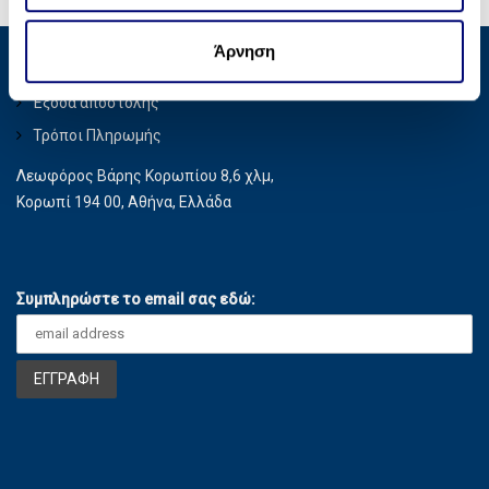
σ
οποίοι ενδεχομένως να τις συνδυάσουν με άλλες
η
πληροφορίες που τους έχετε παραχωρήσει ή τις οποίες
Άρνηση
ς
Privacy Policy
έχουν συλλέξει σε σχέση με την από μέρους σας χρήση
των υπηρεσιών τους.
Έξοδα αποστολής
Τρόποι Πληρωμής
Λεωφόρος Βάρης Κορωπίου 8,6 χλμ,
Κορωπί 194 00, Αθήνα, Ελλάδα
Συμπληρώστε το email σας εδώ: