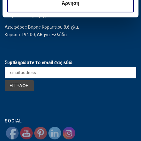
πληροφορίες που τους έχετε παραχωρήσει ή τις οποίες
Άρνηση
ς
Έξοδα αποστολής
έχουν συλλέξει σε σχέση με την από μέρους σας χρήση
Τρόποι Πληρωμής
των υπηρεσιών τους.
Λεωφόρος Βάρης Κορωπίου 8,6 χλμ,
Κορωπί 194 00, Αθήνα, Ελλάδα
Συμπληρώστε το email σας εδώ:
SOCIAL