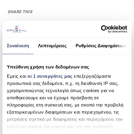
ΠΙΣΙΝΑ SKIMMER
SHARE THIS
ΠΙΣΙΝΑ ΜΕ ΥΠΕΡΧΕΙΛΙΣΗ
ΠΙΣΙΝΑ ΜΕ ΚΑΤΑΡΡΑΚΤΗ
EI2
ΠΙΣΙΝΕΣ GUNITE
Συναίνεση
Λεπτομέρειες
Ρυθμίσεις Διαφημίσεων
SEARCH
ΠΙΣΙΝΕΣ ΠΛΑΖ
SPAS
Υπεύθυνη χρήση των δεδομένων σας
ΕΠΕΝΔΥΣΗ
RECENT COMMENTS
Εμείς και
οι 1 συνεργάτες μας
επεξεργαζόμαστε
προσωπικά σας δεδομένα, π.χ. τη διεύθυνση IP σας,
ΕΞΟΠΛΙΣΜΟΣ ΑΞΕΣΟΥΑΡ ΠΙΣΙΝΑΣ
χρησιμοποιώντας τεχνολογία όπως cookies για να
ARCHIVES
αποθηκεύουμε και να έχουμε πρόσβαση σε
ΑΠΟΛΥΜΑΝΣΗ ΝΕΡΟΥ
πληροφορίες στη συσκευή σας, με σκοπό την προβολή
CATEGORIES
ΣΥΝΤΉΡΗΣΗ
εξατομικευμένων διαφημίσεων και περιεχομένου, τις
μετρήσεις σχετικά με διαφημίσεις και περιεχόμενο, την
No categories
ΕΠΙΚΟΙΝΩΝΙΑ
καλύτερη εικόνα του κοινού μας και την ανάπτυξη
προϊόντων. Έχετε τη δυνατότητα επιλογής ως προς το