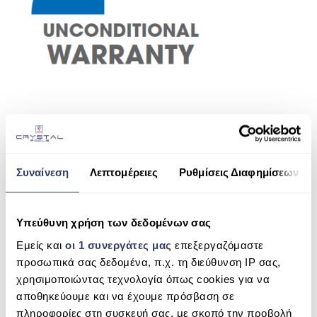
ΠΙΣΙΝΑ SKIMMER
ΠΙΣΙΝΑ ΜΕ ΥΠΕΡΧΕΙΛΙΣΗ
ΠΙΣΙΝΑ ΜΕ ΚΑΤΑΡΡΑΚΤΗ
ΠΙΣΙΝΕΣ GUNITE
ΠΙΣΙΝΕΣ ΠΛΑΖ
SPAS
SHARE THIS
Συναίνεση
Λεπτομέρειες
Ρυθμίσεις Διαφημίσεων
ΕΠΕΝΔΥΣΗ
ΕΞΟΠΛΙΣΜΟΣ ΑΞΕΣΟΥΑΡ ΠΙΣΙΝΑΣ
EI2
Υπεύθυνη χρήση των δεδομένων σας
ΑΠΟΛΥΜΑΝΣΗ ΝΕΡΟΥ
SEARCH
Εμείς και
οι 1 συνεργάτες μας
επεξεργαζόμαστε
προσωπικά σας δεδομένα, π.χ. τη διεύθυνση IP σας,
ΣΥΝΤΉΡΗΣΗ
χρησιμοποιώντας τεχνολογία όπως cookies για να
ΕΠΙΚΟΙΝΩΝΙΑ
αποθηκεύουμε και να έχουμε πρόσβαση σε
RECENT COMMENTS
πληροφορίες στη συσκευή σας, με σκοπό την προβολή