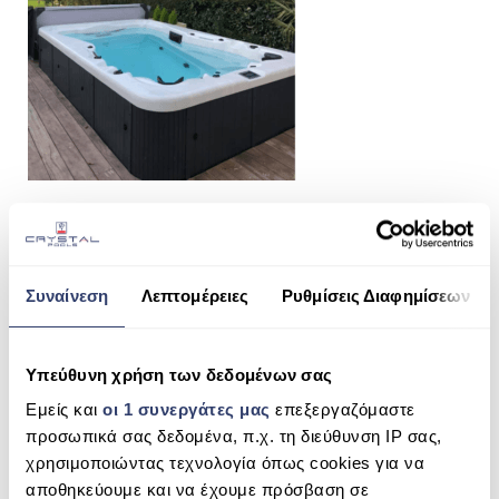
ΠΙΣΙΝΑ SKIMMER
ΠΙΣΙΝΑ ΜΕ ΥΠΕΡΧΕΙΛΙΣΗ
ΠΙΣΙΝΑ ΜΕ ΚΑΤΑΡΡΑΚΤΗ
ΠΙΣΙΝΕΣ GUNITE
ΠΙΣΙΝΕΣ ΠΛΑΖ
SPAS
ΕΠΕΝΔΥΣΗ
Συναίνεση
Λεπτομέρειες
Ρυθμίσεις Διαφημίσεων
SHARE THIS
ΕΞΟΠΛΙΣΜΟΣ ΑΞΕΣΟΥΑΡ ΠΙΣΙΝΑΣ
ΑΠΟΛΥΜΑΝΣΗ ΝΕΡΟΥ
Υπεύθυνη χρήση των δεδομένων σας
SWIM SPA ATHINA 3 (3 ATOMA)
Εμείς και
οι 1 συνεργάτες μας
επεξεργαζόμαστε
ΣΥΝΤΉΡΗΣΗ
SEARCH
προσωπικά σας δεδομένα, π.χ. τη διεύθυνση IP σας,
ΕΠΙΚΟΙΝΩΝΙΑ
χρησιμοποιώντας τεχνολογία όπως cookies για να
αποθηκεύουμε και να έχουμε πρόσβαση σε