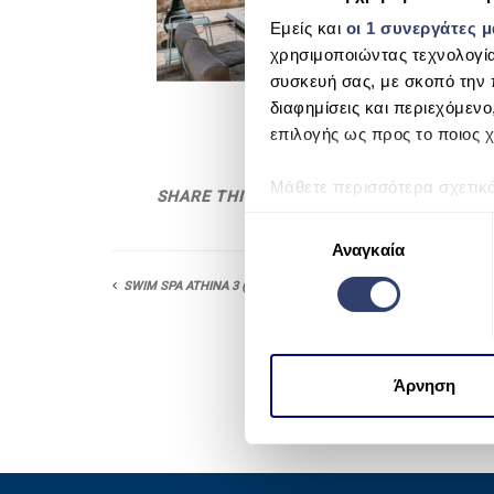
Εμείς και
οι 1 συνεργάτες 
χρησιμοποιώντας τεχνολογί
συσκευή σας, με σκοπό την 
διαφημίσεις και περιεχόμενο
επιλογής ως προς το ποιος χ
Μάθετε περισσότερα σχετικ
SHARE THIS
προτιμήσεις σας στην
ενότη
Ε
πάσα στιγμή από τη Δήλωση
Αναγκαία
π
ι
SWIM SPA ATHINA 3 (3 ATOMA)
Χρησιμοποιούμε cookie για 
λ
μέσων και την ανάλυση της
ο
χρησιμοποιείτε τον ιστότοπ
γ
να τις συνδυάσουν με άλλες
ή
Άρνηση
από μέρους σας χρήση των 
σ
υ
γ
κ