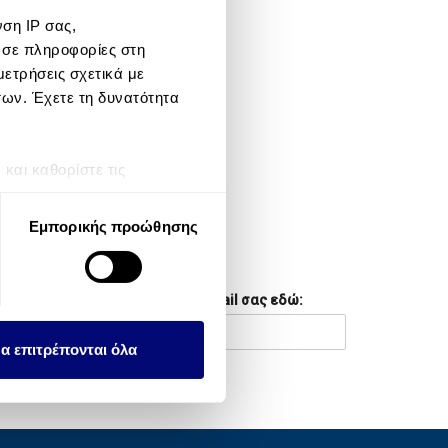
ση IP σας,
META
 σε πληροφορίες στη
ετρήσεις σχετικά με
Log in
των. Έχετε τη δυνατότητα
Entries feed
Comments feed
αι καθορίστε τις
τη συγκατάθεσή σας ανά
WordPress.org
Εμπορικής προώθησης
λειτουργιών κοινωνικών
NEWSLETTER
ου αφορούν τον τρόπο που
Συμπληρώστε το email σας εδώ:
εων, οι οποίοι ενδεχομένως
υλλέξει σε σχέση με την
α επιτρέπονται όλα