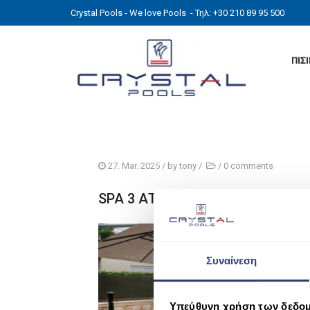
Crystal Pools - We love Pools
- Τηλ: +30 210 89 95 500
ΠΙΣ
27. Mar. 2025
/ by
tony
/
/
0 comments
SPA 3 ΑΤΟΜΩΝ ATHINA 3c
Συναίνεση
Υπεύθυνη χρήση των δεδο