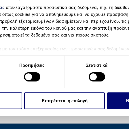
μας
επεξεργαζόμαστε προσωπικά σας δεδομένα, π.χ. τη διεύθυν
α όπως cookies για να αποθηκεύουμε και να έχουμε πρόσβαση
προβολή εξατομικευμένων διαφημίσεων και περιεχομένου, τις μ
, την καλύτερη εικόνα του κοινού μας και την ανάπτυξη προϊόν
ρησιμοποιεί τα δεδομένα σας και για ποιους σκοπούς.
ά με τον τρόπο επεξεργασίας των προσωπικών σας δεδομένων κ
τα “Λεπτομέρειες”
. Μπορείτε να αλλάξετε ή να ανακαλέσετε 
 Cookies.
Προτιμήσεις
Στατιστικά
την εξατομίκευση περιεχομένου και διαφημίσεων, την παροχή 
 επισκεψιμότητάς μας. Επιπλέον, μοιραζόμαστε πληροφορίες π
ό μας με συνεργάτες κοινωνικών μέσων, διαφήμισης και αναλύσ
 πληροφορίες που τους έχετε παραχωρήσει ή τις οποίες έχουν σ
Επιτρέπεται η επιλογή
Ν
υπηρεσιών τους.