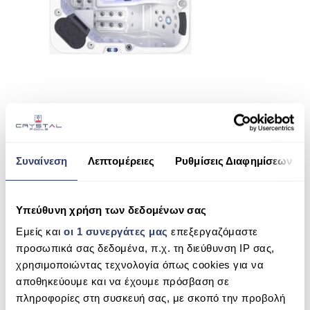
ΠΙΣΙΝΑ SKIMMER
ΠΙΣΙΝΑ ΜΕ ΥΠΕΡΧΕΙΛΙΣΗ
ΠΙΣΙΝΑ ΜΕ ΚΑΤΑΡΡΑΚΤΗ
ΠΙΣΙΝΕΣ GUNITE
ΠΙΣΙΝΕΣ ΠΛΑΖ
SHARE THIS
SPAS
Συναίνεση
Λεπτομέρειες
Ρυθμίσεις Διαφημίσεων
ΕΠΕΝΔΥΣΗ
SPA GENISS (5 ΑΤΟΜΑ)
ΕΞΟΠΛΙΣΜΟΣ ΑΞΕΣΟΥΑΡ ΠΙΣΙΝΑΣ
Υπεύθυνη χρήση των δεδομένων σας
SEARCH
ΑΠΟΛΥΜΑΝΣΗ ΝΕΡΟΥ
Εμείς και
οι 1 συνεργάτες μας
επεξεργαζόμαστε
προσωπικά σας δεδομένα, π.χ. τη διεύθυνση IP σας,
ΣΥΝΤΉΡΗΣΗ
χρησιμοποιώντας τεχνολογία όπως cookies για να
αποθηκεύουμε και να έχουμε πρόσβαση σε
RECENT COMMENTS
ΕΠΙΚΟΙΝΩΝΙΑ
πληροφορίες στη συσκευή σας, με σκοπό την προβολή