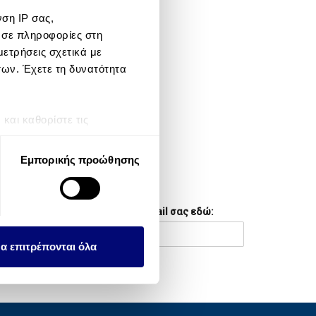
ση IP σας,
META
 σε πληροφορίες στη
ετρήσεις σχετικά με
Log in
των. Έχετε τη δυνατότητα
Entries feed
Comments feed
αι καθορίστε τις
τη συγκατάθεσή σας ανά
WordPress.org
Εμπορικής προώθησης
λειτουργιών κοινωνικών
NEWSLETTER
ου αφορούν τον τρόπο που
Συμπληρώστε το email σας εδώ:
εων, οι οποίοι ενδεχομένως
υλλέξει σε σχέση με την
α επιτρέπονται όλα