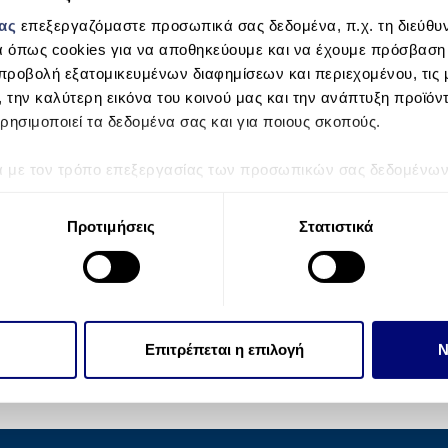
μας
επεξεργαζόμαστε προσωπικά σας δεδομένα, π.χ. τη διεύθυν
α όπως cookies για να αποθηκεύουμε και να έχουμε πρόσβαση
προβολή εξατομικευμένων διαφημίσεων και περιεχομένου, τις μ
, την καλύτερη εικόνα του κοινού μας και την ανάπτυξη προϊόν
ρησιμοποιεί τα δεδομένα σας και για ποιους σκοπούς.
ά με τον τρόπο επεξεργασίας των προσωπικών σας δεδομένων κ
τα “Λεπτομέρειες”
. Μπορείτε να αλλάξετε ή να ανακαλέσετε 
 Cookies.
Προτιμήσεις
Στατιστικά
την εξατομίκευση περιεχομένου και διαφημίσεων, την παροχή 
 επισκεψιμότητάς μας. Επιπλέον, μοιραζόμαστε πληροφορίες π
ό μας με συνεργάτες κοινωνικών μέσων, διαφήμισης και αναλύσ
 πληροφορίες που τους έχετε παραχωρήσει ή τις οποίες έχουν σ
Επιτρέπεται η επιλογή
Ν
υπηρεσιών τους.