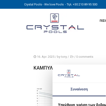
Crystal Pools - We love Pools
- Τηλ: +30 210 89 95 500
ΠΙΣ
16. Apr. 2025
/ by
tony
/
/
0 comments
ΚΑΜΠΥΛΗ BIG DISCOVERY
Συναίνεση
Υπεύθυνη χρήση των δεδο