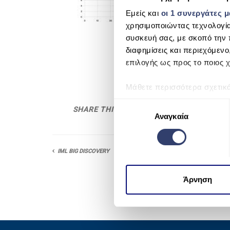
Εμείς και
οι 1 συνεργάτες 
χρησιμοποιώντας τεχνολογί
συσκευή σας, με σκοπό την 
διαφημίσεις και περιεχόμενο
επιλογής ως προς το ποιος χ
Μάθετε περισσότερα σχετικ
προτιμήσεις σας στην
ενότη
Ε
SHARE THIS
πάσα στιγμή από τη Δήλωση
Αναγκαία
π
ι
Χρησιμοποιούμε cookie για 
λ
μέσων και την ανάλυση της
IML BIG DISCOVERY
ο
χρησιμοποιείτε τον ιστότοπ
γ
να τις συνδυάσουν με άλλες
ή
Άρνηση
από μέρους σας χρήση των 
σ
υ
γ
κ