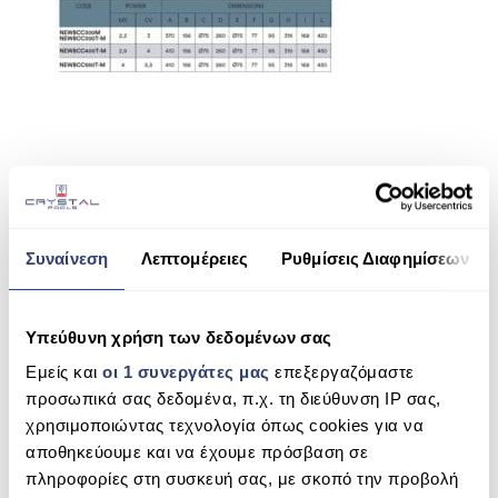
ΠΙΣΙΝΑ SKIMMER
ΠΙΣΙΝΑ ΜΕ ΥΠΕΡΧΕΙΛΙΣΗ
ΠΙΣΙΝΑ ΜΕ ΚΑΤΑΡΡΑΚΤΗ
ΠΙΣΙΝΕΣ GUNITE
ΠΙΣΙΝΕΣ ΠΛΑΖ
SHARE THIS
SPAS
Συναίνεση
Λεπτομέρειες
Ρυθμίσεις Διαφημίσεων
ΕΠΕΝΔΥΣΗ
IML NEW BCC
ΕΞΟΠΛΙΣΜΟΣ ΑΞΕΣΟΥΑΡ ΠΙΣΙΝΑΣ
Υπεύθυνη χρήση των δεδομένων σας
SEARCH
ΑΠΟΛΥΜΑΝΣΗ ΝΕΡΟΥ
Εμείς και
οι 1 συνεργάτες μας
επεξεργαζόμαστε
προσωπικά σας δεδομένα, π.χ. τη διεύθυνση IP σας,
ΣΥΝΤΉΡΗΣΗ
χρησιμοποιώντας τεχνολογία όπως cookies για να
αποθηκεύουμε και να έχουμε πρόσβαση σε
RECENT COMMENTS
ΕΠΙΚΟΙΝΩΝΙΑ
πληροφορίες στη συσκευή σας, με σκοπό την προβολή