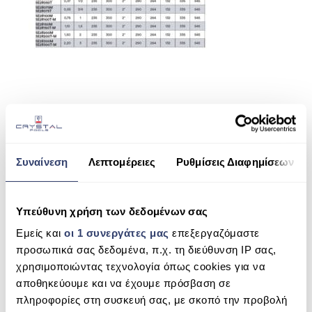
ΠΙΣΙΝΑ SKIMMER
ΠΙΣΙΝΑ ΜΕ ΥΠΕΡΧΕΙΛΙΣΗ
ΠΙΣΙΝΑ ΜΕ ΚΑΤΑΡΡΑΚΤΗ
ΠΙΣΙΝΕΣ GUNITE
ΠΙΣΙΝΕΣ ΠΛΑΖ
SHARE THIS
SPAS
Συναίνεση
Λεπτομέρειες
Ρυθμίσεις Διαφημίσεων
ΕΠΕΝΔΥΣΗ
IML NEW EUROPA SE2R
ΕΞΟΠΛΙΣΜΟΣ ΑΞΕΣΟΥΑΡ ΠΙΣΙΝΑΣ
Υπεύθυνη χρήση των δεδομένων σας
SEARCH
ΑΠΟΛΥΜΑΝΣΗ ΝΕΡΟΥ
Εμείς και
οι 1 συνεργάτες μας
επεξεργαζόμαστε
προσωπικά σας δεδομένα, π.χ. τη διεύθυνση IP σας,
ΣΥΝΤΉΡΗΣΗ
χρησιμοποιώντας τεχνολογία όπως cookies για να
αποθηκεύουμε και να έχουμε πρόσβαση σε
RECENT COMMENTS
ΕΠΙΚΟΙΝΩΝΙΑ
πληροφορίες στη συσκευή σας, με σκοπό την προβολή