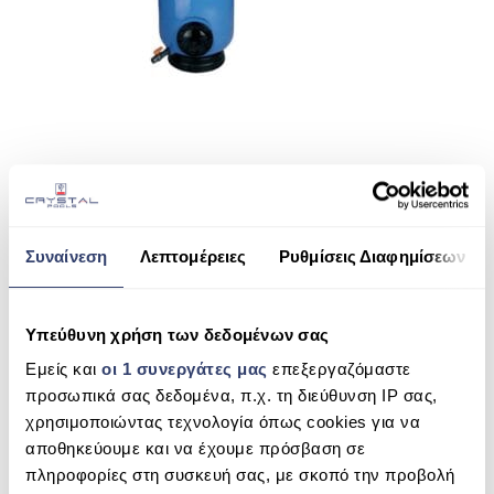
ΠΙΣΙΝΑ SKIMMER
ΠΙΣΙΝΑ ΜΕ ΥΠΕΡΧΕΙΛΙΣΗ
ΠΙΣΙΝΑ ΜΕ ΚΑΤΑΡΡΑΚΤΗ
ΠΙΣΙΝΕΣ GUNITE
ΠΙΣΙΝΕΣ ΠΛΑΖ
SHARE THIS
SPAS
Συναίνεση
Λεπτομέρειες
Ρυθμίσεις Διαφημίσεων
ΕΠΕΝΔΥΣΗ
NILO ΥΨΗΛΗΣ ΚΛΙΝΗΣ 1Μ/1,2Μ
ΕΞΟΠΛΙΣΜΟΣ ΑΞΕΣΟΥΑΡ ΠΙΣΙΝΑΣ
Υπεύθυνη χρήση των δεδομένων σας
SEARCH
ΑΠΟΛΥΜΑΝΣΗ ΝΕΡΟΥ
Εμείς και
οι 1 συνεργάτες μας
επεξεργαζόμαστε
προσωπικά σας δεδομένα, π.χ. τη διεύθυνση IP σας,
ΣΥΝΤΉΡΗΣΗ
χρησιμοποιώντας τεχνολογία όπως cookies για να
αποθηκεύουμε και να έχουμε πρόσβαση σε
RECENT COMMENTS
ΕΠΙΚΟΙΝΩΝΙΑ
πληροφορίες στη συσκευή σας, με σκοπό την προβολή