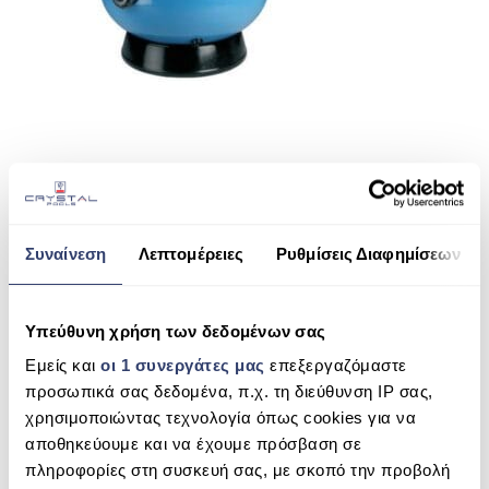
ΠΙΣΙΝΑ SKIMMER
ΠΙΣΙΝΑ ΜΕ ΥΠΕΡΧΕΙΛΙΣΗ
ΠΙΣΙΝΑ ΜΕ ΚΑΤΑΡΡΑΚΤΗ
ΠΙΣΙΝΕΣ GUNITE
ΠΙΣΙΝΕΣ ΠΛΑΖ
SHARE THIS
SPAS
Συναίνεση
Λεπτομέρειες
Ρυθμίσεις Διαφημίσεων
ΕΠΕΝΔΥΣΗ
TEIDE INDUSTRIAL
ΕΞΟΠΛΙΣΜΟΣ ΑΞΕΣΟΥΑΡ ΠΙΣΙΝΑΣ
Υπεύθυνη χρήση των δεδομένων σας
SEARCH
ΑΠΟΛΥΜΑΝΣΗ ΝΕΡΟΥ
Εμείς και
οι 1 συνεργάτες μας
επεξεργαζόμαστε
προσωπικά σας δεδομένα, π.χ. τη διεύθυνση IP σας,
ΣΥΝΤΉΡΗΣΗ
χρησιμοποιώντας τεχνολογία όπως cookies για να
αποθηκεύουμε και να έχουμε πρόσβαση σε
RECENT COMMENTS
ΕΠΙΚΟΙΝΩΝΙΑ
πληροφορίες στη συσκευή σας, με σκοπό την προβολή