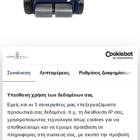
ΠΙΣΙΝΑ SKIMMER
ΠΙΣΙΝΑ ΜΕ ΥΠΕΡΧΕΙΛΙΣΗ
ΠΙΣΙΝΑ ΜΕ ΚΑΤΑΡΡΑΚΤΗ
ΠΙΣΙΝΕΣ GUNITE
ΠΙΣΙΝΕΣ ΠΛΑΖ
SHARE THIS
SPAS
Συναίνεση
Λεπτομέρειες
Ρυθμίσεις Διαφημίσεων
ΕΠΕΝΔΥΣΗ
RA 6700 IQ ZODIAC
ΕΞΟΠΛΙΣΜΟΣ ΑΞΕΣΟΥΑΡ ΠΙΣΙΝΑΣ
Υπεύθυνη χρήση των δεδομένων σας
SEARCH
ΑΠΟΛΥΜΑΝΣΗ ΝΕΡΟΥ
Εμείς και
οι 1 συνεργάτες μας
επεξεργαζόμαστε
προσωπικά σας δεδομένα, π.χ. τη διεύθυνση IP σας,
ΣΥΝΤΉΡΗΣΗ
χρησιμοποιώντας τεχνολογία όπως cookies για να
αποθηκεύουμε και να έχουμε πρόσβαση σε
RECENT COMMENTS
ΕΠΙΚΟΙΝΩΝΙΑ
πληροφορίες στη συσκευή σας, με σκοπό την προβολή