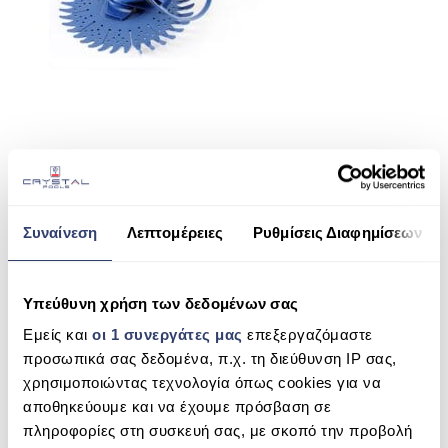
ΠΙΣΙΝΑ SKIMMER
ΠΙΣΙΝΑ ΜΕ ΥΠΕΡΧΕΙΛΙΣΗ
ΠΙΣΙΝΑ ΜΕ ΚΑΤΑΡΡΑΚΤΗ
ΠΙΣΙΝΕΣ GUNITE
ΠΙΣΙΝΕΣ ΠΛΑΖ
SHARE THIS
SPAS
Συναίνεση
Λεπτομέρειες
Ρυθμίσεις Διαφημίσεων
ΕΠΕΝΔΥΣΗ
T3 ZODIAC
ΕΞΟΠΛΙΣΜΟΣ ΑΞΕΣΟΥΑΡ ΠΙΣΙΝΑΣ
Υπεύθυνη χρήση των δεδομένων σας
SEARCH
ΑΠΟΛΥΜΑΝΣΗ ΝΕΡΟΥ
Εμείς και
οι 1 συνεργάτες μας
επεξεργαζόμαστε
προσωπικά σας δεδομένα, π.χ. τη διεύθυνση IP σας,
ΣΥΝΤΉΡΗΣΗ
χρησιμοποιώντας τεχνολογία όπως cookies για να
αποθηκεύουμε και να έχουμε πρόσβαση σε
RECENT COMMENTS
ΕΠΙΚΟΙΝΩΝΙΑ
πληροφορίες στη συσκευή σας, με σκοπό την προβολή