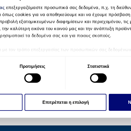
μας
επεξεργαζόμαστε προσωπικά σας δεδομένα, π.χ. τη διεύθυν
α όπως cookies για να αποθηκεύουμε και να έχουμε πρόσβαση
προβολή εξατομικευμένων διαφημίσεων και περιεχομένου, τις μ
, την καλύτερη εικόνα του κοινού μας και την ανάπτυξη προϊόν
ρησιμοποιεί τα δεδομένα σας και για ποιους σκοπούς.
ά με τον τρόπο επεξεργασίας των προσωπικών σας δεδομένων κ
τα “Λεπτομέρειες”
. Μπορείτε να αλλάξετε ή να ανακαλέσετε 
 Cookies.
Προτιμήσεις
Στατιστικά
την εξατομίκευση περιεχομένου και διαφημίσεων, την παροχή 
 επισκεψιμότητάς μας. Επιπλέον, μοιραζόμαστε πληροφορίες π
ό μας με συνεργάτες κοινωνικών μέσων, διαφήμισης και αναλύσ
 πληροφορίες που τους έχετε παραχωρήσει ή τις οποίες έχουν σ
Επιτρέπεται η επιλογή
Ν
υπηρεσιών τους.