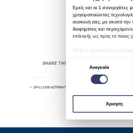
Εμείς και
οι 1 συνεργάτες 
χρησιμοποιώντας τεχνολογί
συσκευή σας, με σκοπό την 
διαφημίσεις και περιεχόμενο
επιλογής ως προς το ποιος χ
Μάθετε περισσότερα σχετικ
προτιμήσεις σας στην
ενότη
Ε
SHARE THIS
πάσα στιγμή από τη Δήλωση
Αναγκαία
π
ι
Χρησιμοποιούμε cookie για 
λ
μέσων και την ανάλυση της
OP-LI 2100 ΑΣΎΡΜΑΤΟ ROBOT
ο
χρησιμοποιείτε τον ιστότοπ
γ
να τις συνδυάσουν με άλλες
ή
Άρνηση
από μέρους σας χρήση των 
σ
υ
γ
κ