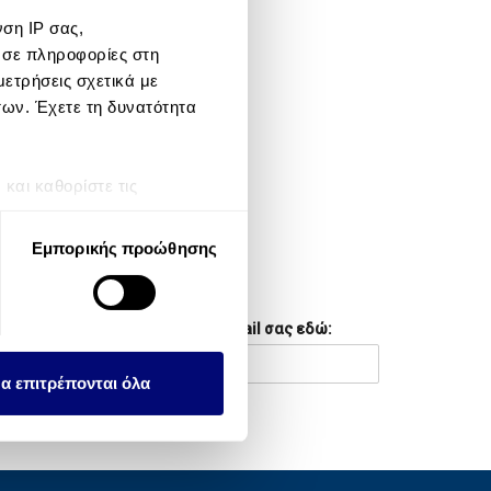
ση IP σας,
META
 σε πληροφορίες στη
ετρήσεις σχετικά με
Log in
των. Έχετε τη δυνατότητα
Entries feed
Comments feed
αι καθορίστε τις
τη συγκατάθεσή σας ανά
WordPress.org
Εμπορικής προώθησης
λειτουργιών κοινωνικών
NEWSLETTER
ου αφορούν τον τρόπο που
Συμπληρώστε το email σας εδώ:
εων, οι οποίοι ενδεχομένως
υλλέξει σε σχέση με την
α επιτρέπονται όλα