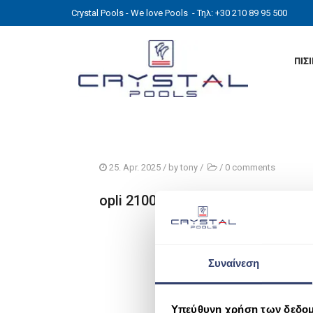
Crystal Pools - We love Pools
- Τηλ: +30 210 89 95 500
ΠΙΣ
25. Apr. 2025
/ by
tony
/
/
0 comments
opli 2100 2
Συναίνεση
Υπεύθυνη χρήση των δεδο