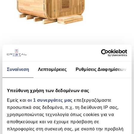
ΠΙΣΙΝΑ SKIMMER
ΠΙΣΙΝΑ ΜΕ ΥΠΕΡΧΕΙΛΙΣΗ
ΠΙΣΙΝΑ ΜΕ ΚΑΤΑΡΡΑΚΤΗ
ΠΙΣΙΝΕΣ GUNITE
ΠΙΣΙΝΕΣ ΠΛΑΖ
SHARE THIS
SPAS
Συναίνεση
Λεπτομέρειες
Ρυθμίσεις Διαφημίσεων
ΕΠΕΝΔΥΣΗ
GAIA NOVA
ΕΞΟΠΛΙΣΜΟΣ ΑΞΕΣΟΥΑΡ ΠΙΣΙΝΑΣ
Υπεύθυνη χρήση των δεδομένων σας
SEARCH
ΑΠΟΛΥΜΑΝΣΗ ΝΕΡΟΥ
Εμείς και
οι 1 συνεργάτες μας
επεξεργαζόμαστε
προσωπικά σας δεδομένα, π.χ. τη διεύθυνση IP σας,
ΣΥΝΤΉΡΗΣΗ
χρησιμοποιώντας τεχνολογία όπως cookies για να
αποθηκεύουμε και να έχουμε πρόσβαση σε
RECENT COMMENTS
ΕΠΙΚΟΙΝΩΝΙΑ
πληροφορίες στη συσκευή σας, με σκοπό την προβολή