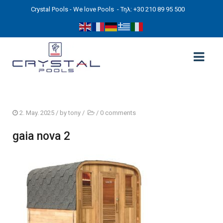
Crystal Pools - We love Pools
- Τηλ: +30 210 89 95 500
ΑΡΧΙΚΉ
2. May. 2025
/ by
tony
/
/
0 comments
PHOTOS
gaia nova 2
ΠΙΣΙΝΕΣ
ΠΙΣΙΝΕΣ ΠΡΟΚΑΤ (ΑΔΕΙΑ ΜΙΚΡΗΣ ΚΛΙΜΑΚΑΣ)
ΥΠΕΡΓΕΙΕΣ – ΧΩΡΙΣ ΑΔΕΙΑ
ΠΙΣΙΝΕΣ ΜΠΕΤΟΝ