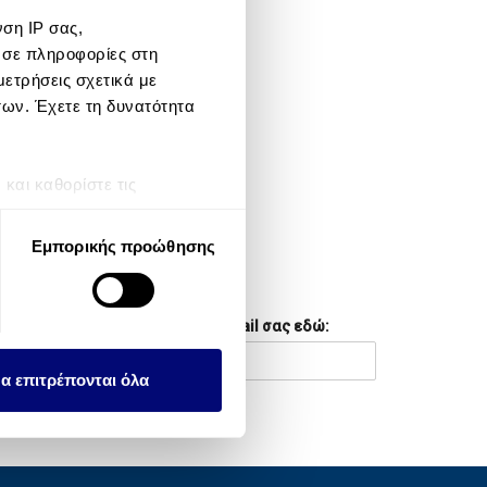
ση IP σας,
META
 σε πληροφορίες στη
ετρήσεις σχετικά με
Log in
των. Έχετε τη δυνατότητα
Entries feed
Comments feed
αι καθορίστε τις
τη συγκατάθεσή σας ανά
WordPress.org
Εμπορικής προώθησης
λειτουργιών κοινωνικών
NEWSLETTER
ου αφορούν τον τρόπο που
Συμπληρώστε το email σας εδώ:
εων, οι οποίοι ενδεχομένως
υλλέξει σε σχέση με την
α επιτρέπονται όλα