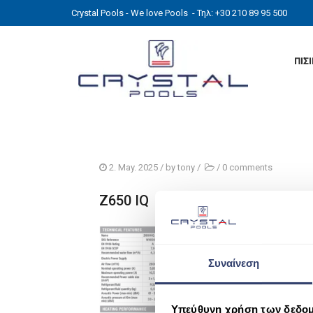
Crystal Pools - We love Pools
- Τηλ: +30 210 89 95 500
ΠΙΣ
2. May. 2025
/ by
tony
/
/
0 comments
Z650 IQ
Συναίνεση
Υπεύθυνη χρήση των δεδο