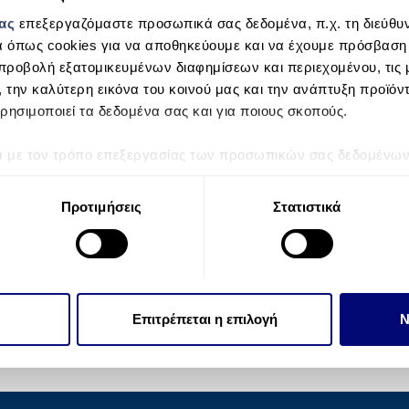
μας
επεξεργαζόμαστε προσωπικά σας δεδομένα, π.χ. τη διεύθυν
α όπως cookies για να αποθηκεύουμε και να έχουμε πρόσβαση
προβολή εξατομικευμένων διαφημίσεων και περιεχομένου, τις μ
, την καλύτερη εικόνα του κοινού μας και την ανάπτυξη προϊόν
ρησιμοποιεί τα δεδομένα σας και για ποιους σκοπούς.
ά με τον τρόπο επεξεργασίας των προσωπικών σας δεδομένων κ
τα “Λεπτομέρειες”
. Μπορείτε να αλλάξετε ή να ανακαλέσετε 
 Cookies.
Προτιμήσεις
Στατιστικά
την εξατομίκευση περιεχομένου και διαφημίσεων, την παροχή 
 επισκεψιμότητάς μας. Επιπλέον, μοιραζόμαστε πληροφορίες π
ό μας με συνεργάτες κοινωνικών μέσων, διαφήμισης και αναλύσ
 πληροφορίες που τους έχετε παραχωρήσει ή τις οποίες έχουν σ
Επιτρέπεται η επιλογή
Ν
υπηρεσιών τους.