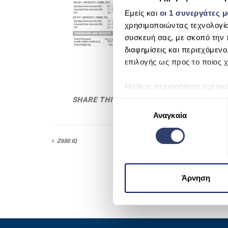
Εμείς και
οι 1 συνεργάτες 
χρησιμοποιώντας τεχνολογί
συσκευή σας, με σκοπό την 
διαφημίσεις και περιεχόμενο
επιλογής ως προς το ποιος χ
Μάθετε περισσότερα σχετικ
προτιμήσεις σας στην
ενότη
SHARE THIS
Ε
πάσα στιγμή από τη Δήλωση
Αναγκαία
π
ι
Χρησιμοποιούμε cookie για 
λ
Z650 IQ
μέσων και την ανάλυση της
ο
χρησιμοποιείτε τον ιστότοπ
γ
να τις συνδυάσουν με άλλες
ή
Άρνηση
από μέρους σας χρήση των 
σ
υ
γ
κ