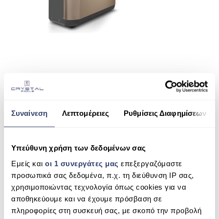
ΠΙΣΙΝΑ SKIMMER
ΠΙΣΙΝΑ ΜΕ ΥΠΕΡΧΕΙΛΙΣΗ
ΠΙΣΙΝΑ ΜΕ ΚΑΤΑΡΡΑΚΤΗ
ΠΙΣΙΝΕΣ GUNITE
ΠΙΣΙΝΕΣ ΠΛΑΖ
SHARE THIS
SPAS
Συναίνεση
Λεπτομέρειες
Ρυθμίσεις Διαφημίσεων
ΕΠΕΝΔΥΣΗ
Z400 IQ ZODIAC
ΕΞΟΠΛΙΣΜΟΣ ΑΞΕΣΟΥΑΡ ΠΙΣΙΝΑΣ
Υπεύθυνη χρήση των δεδομένων σας
SEARCH
ΑΠΟΛΥΜΑΝΣΗ ΝΕΡΟΥ
Εμείς και
οι 1 συνεργάτες μας
επεξεργαζόμαστε
προσωπικά σας δεδομένα, π.χ. τη διεύθυνση IP σας,
ΣΥΝΤΉΡΗΣΗ
χρησιμοποιώντας τεχνολογία όπως cookies για να
αποθηκεύουμε και να έχουμε πρόσβαση σε
RECENT COMMENTS
ΕΠΙΚΟΙΝΩΝΙΑ
πληροφορίες στη συσκευή σας, με σκοπό την προβολή