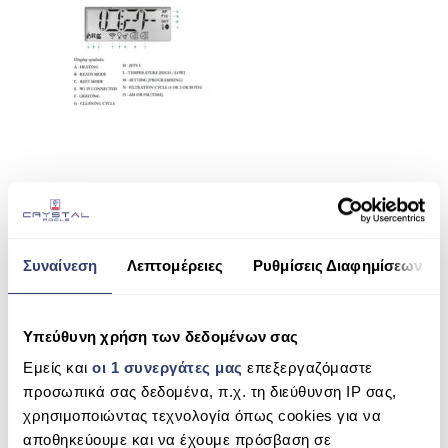
ΠΙΣΙΝΑ SKIMMER
ΠΙΣΙΝΑ ΜΕ ΥΠΕΡΧΕΙΛΙΣΗ
ΠΙΣΙΝΑ ΜΕ ΚΑΤΑΡΡΑΚΤΗ
ΠΙΣΙΝΕΣ GUNITE
ΠΙΣΙΝΕΣ ΠΛΑΖ
SPAS
ΕΠΕΝΔΥΣΗ
Συναίνεση
Λεπτομέρειες
Ρυθμίσεις Διαφημίσεων
SHARE THIS
ΕΞΟΠΛΙΣΜΟΣ ΑΞΕΣΟΥΑΡ ΠΙΣΙΝΑΣ
ΑΠΟΛΥΜΑΝΣΗ ΝΕΡΟΥ
Υπεύθυνη χρήση των δεδομένων σας
SPA ΕΞΩΤΕΡΙΚΟΥ ΧΩΡΟΥ DROP X 6
Εμείς και
οι 1 συνεργάτες μας
επεξεργαζόμαστε
ΣΥΝΤΉΡΗΣΗ
ΚΑΘΙΣΤΕΣ ΘΕΣΕΙΣ
SEARCH
προσωπικά σας δεδομένα, π.χ. τη διεύθυνση IP σας,
ΕΠΙΚΟΙΝΩΝΙΑ
χρησιμοποιώντας τεχνολογία όπως cookies για να
αποθηκεύουμε και να έχουμε πρόσβαση σε