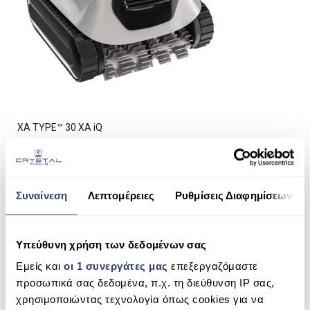
ΠΙΣΙΝΑ SKIMMER
ΠΙΣΙΝΑ ΜΕ ΥΠΕΡΧΕΙΛΙΣΗ
ΠΙΣΙΝΑ ΜΕ ΚΑΤΑΡΡΑΚΤΗ
ΠΙΣΙΝΕΣ GUNITE
ΠΙΣΙΝΕΣ ΠΛΑΖ
XA TYPE™ 30 XA iQ
SPAS
ΕΠΕΝΔΥΣΗ
Συναίνεση
Λεπτομέρειες
Ρυθμίσεις Διαφημίσεων
ΕΞΟΠΛΙΣΜΟΣ ΑΞΕΣΟΥΑΡ ΠΙΣΙΝΑΣ
SHARE THIS
ΑΠΟΛΥΜΑΝΣΗ ΝΕΡΟΥ
Υπεύθυνη χρήση των δεδομένων σας
ΣΥΝΤΉΡΗΣΗ
XA TYPE™ 30 XA IQ
Εμείς και
οι 1 συνεργάτες μας
επεξεργαζόμαστε
προσωπικά σας δεδομένα, π.χ. τη διεύθυνση IP σας,
ΕΠΙΚΟΙΝΩΝΙΑ
SEARCH
χρησιμοποιώντας τεχνολογία όπως cookies για να