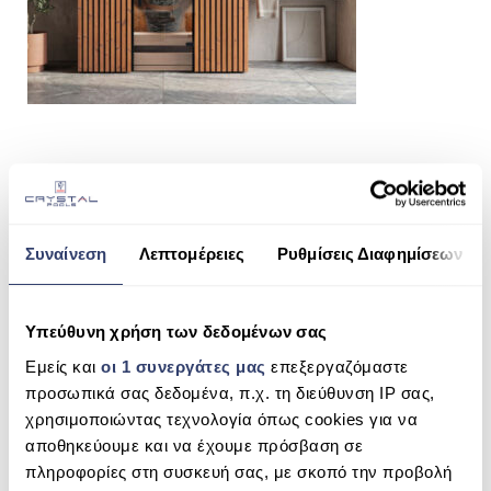
ΠΙΣΙΝΑ SKIMMER
ΠΙΣΙΝΑ ΜΕ ΥΠΕΡΧΕΙΛΙΣΗ
ΠΙΣΙΝΑ ΜΕ ΚΑΤΑΡΡΑΚΤΗ
ΠΙΣΙΝΕΣ GUNITE
ΠΙΣΙΝΕΣ ΠΛΑΖ
SHARE THIS
SPAS
Συναίνεση
Λεπτομέρειες
Ρυθμίσεις Διαφημίσεων
ΕΠΕΝΔΥΣΗ
LEIL® COMO
ΕΞΟΠΛΙΣΜΟΣ ΑΞΕΣΟΥΑΡ ΠΙΣΙΝΑΣ
Υπεύθυνη χρήση των δεδομένων σας
SEARCH
ΑΠΟΛΥΜΑΝΣΗ ΝΕΡΟΥ
Εμείς και
οι 1 συνεργάτες μας
επεξεργαζόμαστε
προσωπικά σας δεδομένα, π.χ. τη διεύθυνση IP σας,
ΣΥΝΤΉΡΗΣΗ
χρησιμοποιώντας τεχνολογία όπως cookies για να
αποθηκεύουμε και να έχουμε πρόσβαση σε
RECENT COMMENTS
ΕΠΙΚΟΙΝΩΝΙΑ
πληροφορίες στη συσκευή σας, με σκοπό την προβολή