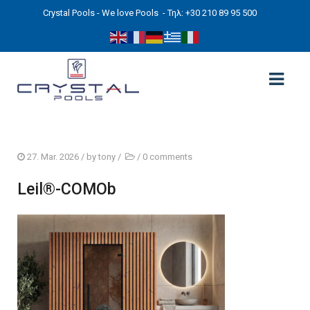
Crystal Pools - We love Pools
- Τηλ: +30 210 89 95 500
ΑΡΧΙΚΉ
27. Mar. 2026
/ by
tony
/
/
0 comments
PHOTOS
Leil®-COMOb
ΠΙΣΙΝΕΣ
ΠΙΣΙΝΕΣ ΠΡΟΚΑΤ (ΑΔΕΙΑ ΜΙΚΡΗΣ ΚΛΙΜΑΚΑΣ)
ΥΠΕΡΓΕΙΕΣ – ΧΩΡΙΣ ΑΔΕΙΑ
ΠΙΣΙΝΕΣ ΜΠΕΤΟΝ