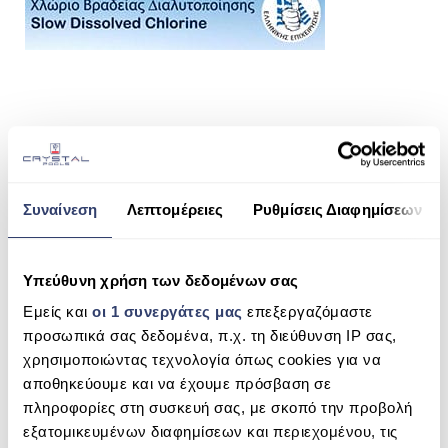
ΠΙΣΙΝΑ SKIMMER
ΠΙΣΙΝΑ ΜΕ ΥΠΕΡΧΕΙΛΙΣΗ
ΠΙΣΙΝΑ ΜΕ ΚΑΤΑΡΡΑΚΤΗ
ΠΙΣΙΝΕΣ GUNITE
SHARE THIS
ΠΙΣΙΝΕΣ ΠΛΑΖ
SPAS
Συναίνεση
Λεπτομέρειες
Ρυθμίσεις Διαφημίσεων
ΤΑΜΠΛΈΤΕΣ ΧΛΩΡΊΟΥ 90% / 10KG
ΕΠΕΝΔΥΣΗ
SEARCH
Υπεύθυνη χρήση των δεδομένων σας
ΕΞΟΠΛΙΣΜΟΣ ΑΞΕΣΟΥΑΡ ΠΙΣΙΝΑΣ
Εμείς και
οι 1 συνεργάτες μας
επεξεργαζόμαστε
ΑΠΟΛΥΜΑΝΣΗ ΝΕΡΟΥ
προσωπικά σας δεδομένα, π.χ. τη διεύθυνση IP σας,
χρησιμοποιώντας τεχνολογία όπως cookies για να
RECENT COMMENTS
ΣΥΝΤΉΡΗΣΗ
αποθηκεύουμε και να έχουμε πρόσβαση σε
πληροφορίες στη συσκευή σας, με σκοπό την προβολή
ΕΠΙΚΟΙΝΩΝΙΑ
ARCHIVES
εξατομικευμένων διαφημίσεων και περιεχομένου, τις