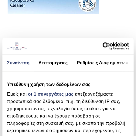
ΠΙΣΙΝΑ SKIMMER
ΠΙΣΙΝΑ ΜΕ ΥΠΕΡΧΕΙΛΙΣΗ
ΠΙΣΙΝΑ ΜΕ ΚΑΤΑΡΡΑΚΤΗ
ΠΙΣΙΝΕΣ GUNITE
SHARE THIS
ΠΙΣΙΝΕΣ ΠΛΑΖ
Συναίνεση
Λεπτομέρειες
Ρυθμίσεις Διαφημίσεων
SPAS
ΕΠΕΝΔΥΣΗ
SEARCH
Υπεύθυνη χρήση των δεδομένων σας
ΕΞΟΠΛΙΣΜΟΣ ΑΞΕΣΟΥΑΡ ΠΙΣΙΝΑΣ
Εμείς και
οι 1 συνεργάτες μας
επεξεργαζόμαστε
ΑΠΟΛΥΜΑΝΣΗ ΝΕΡΟΥ
προσωπικά σας δεδομένα, π.χ. τη διεύθυνση IP σας,
χρησιμοποιώντας τεχνολογία όπως cookies για να
RECENT COMMENTS
ΣΥΝΤΉΡΗΣΗ
αποθηκεύουμε και να έχουμε πρόσβαση σε
πληροφορίες στη συσκευή σας, με σκοπό την προβολή
ΕΠΙΚΟΙΝΩΝΙΑ
ARCHIVES
εξατομικευμένων διαφημίσεων και περιεχομένου, τις