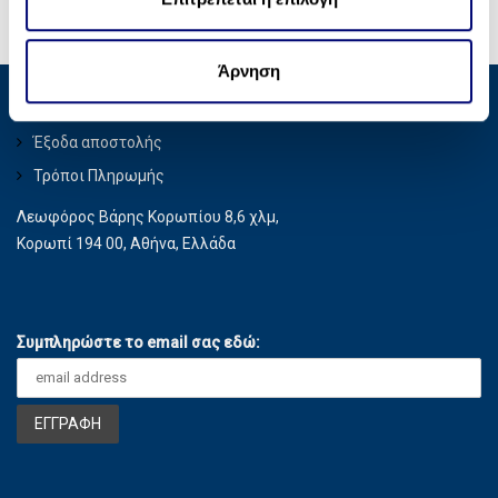
κοινωνικών μέσων, διαφήμισης και αναλύσεων, οι
σ
οποίοι ενδεχομένως να τις συνδυάσουν με άλλες
η
πληροφορίες που τους έχετε παραχωρήσει ή τις οποίες
Άρνηση
ς
έχουν συλλέξει σε σχέση με την από μέρους σας χρήση
Privacy Policy
των υπηρεσιών τους.
Έξοδα αποστολής
Τρόποι Πληρωμής
Λεωφόρος Βάρης Κορωπίου 8,6 χλμ,
Κορωπί 194 00, Αθήνα, Ελλάδα
Συμπληρώστε το email σας εδώ: