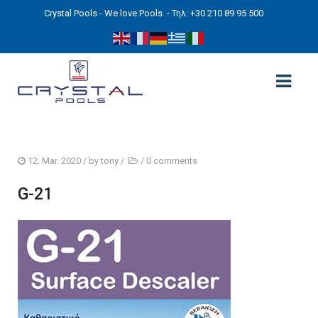
Crystal Pools - We love Pools
- Τηλ: +30 210 89 95 500
ΑΡΧΙΚΉ
12. Mar. 2020
/ by
tony
/
/
0 comments
PHOTOS
G-21
ΠΙΣΙΝΕΣ
ΠΙΣΙΝΕΣ ΠΡΟΚΑΤ (ΑΔΕΙΑ ΜΙΚΡΗΣ ΚΛΙΜΑΚΑΣ)
ΥΠΕΡΓΕΙΕΣ – ΧΩΡΙΣ ΑΔΕΙΑ
ΠΙΣΙΝΕΣ ΜΠΕΤΟΝ