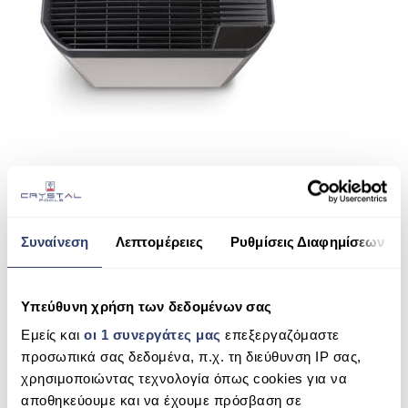
ΠΙΣΙΝΑ SKIMMER
ΠΙΣΙΝΑ ΜΕ ΥΠΕΡΧΕΙΛΙΣΗ
ΠΙΣΙΝΑ ΜΕ ΚΑΤΑΡΡΑΚΤΗ
ΠΙΣΙΝΕΣ GUNITE
ΠΙΣΙΝΕΣ ΠΛΑΖ
SPAS
ΕΠΕΝΔΥΣΗ
Συναίνεση
Λεπτομέρειες
Ρυθμίσεις Διαφημίσεων
SHARE THIS
ΕΞΟΠΛΙΣΜΟΣ ΑΞΕΣΟΥΑΡ ΠΙΣΙΝΑΣ
ΑΠΟΛΥΜΑΝΣΗ ΝΕΡΟΥ
Υπεύθυνη χρήση των δεδομένων σας
Z400 IQ ZODIAC
Εμείς και
οι 1 συνεργάτες μας
επεξεργαζόμαστε
ΣΥΝΤΉΡΗΣΗ
SEARCH
προσωπικά σας δεδομένα, π.χ. τη διεύθυνση IP σας,
ΕΠΙΚΟΙΝΩΝΙΑ
χρησιμοποιώντας τεχνολογία όπως cookies για να
αποθηκεύουμε και να έχουμε πρόσβαση σε