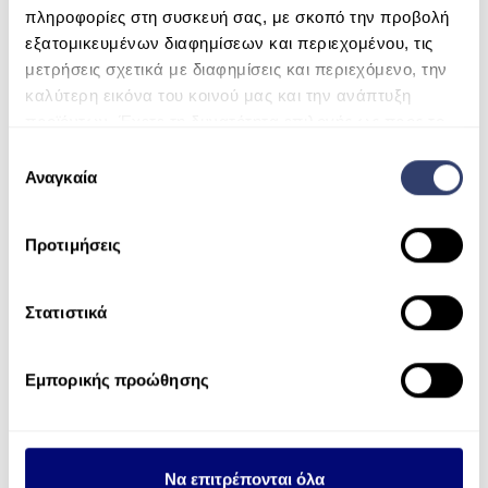
SERVICE
πληροφορίες στη συσκευή σας, με σκοπό την προβολή
RECENT COMMENTS
εξατομικευμένων διαφημίσεων και περιεχομένου, τις
ESHOP
μετρήσεις σχετικά με διαφημίσεις και περιεχόμενο, την
ARCHIVES
ΑΝΤΛΊΕΣ ΑΝΑΚΥΚΛΟΦΟΡΊΑΣ
καλύτερη εικόνα του κοινού μας και την ανάπτυξη
προϊόντων. Έχετε τη δυνατότητα επιλογής ως προς το
ΦΊΛΤΡΑ
ποιος χρησιμοποιεί τα δεδομένα σας και για ποιους
CATEGORIES
Ε
σκοπούς.
Αναγκαία
π
ΣΚΟΎΠΕΣ ROBOT
No categories
ι
Μάθετε περισσότερα σχετικά με τον τρόπο
ΕΠΕΞΕΡΓΑΣΊΑ ΝΕΡΟΎ
λ
Προτιμήσεις
επεξεργασίας των προσωπικών σας δεδομένων και
META
ο
SPAS
καθορίστε τις προτιμήσεις σας στην
ενότητα
γ
Log in
“Λεπτομέρειες”
. Μπορείτε να αλλάξετε ή να
ή
Στατιστικά
ΣΆΟΥΝΑ
ανακαλέσετε τη συγκατάθεσή σας ανά πάσα στιγμή από
σ
Entries feed
τη Δήλωση Cookies.
ΘΈΡΜΑΝΣΗ ΠΙΣΊΝΑΣ
υ
Εμπορικής προώθησης
γ
Comments feed
ΧΗΜΙΚΆ
Χρησιμοποιούμε cookie για την εξατομίκευση
κ
περιεχομένου και διαφημίσεων, την παροχή λειτουργιών
WordPress.org
α
κοινωνικών μέσων και την ανάλυση της
τ
Να επιτρέπονται όλα
επισκεψιμότητάς μας. Επιπλέον, μοιραζόμαστε