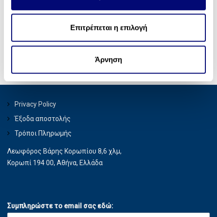
ά
NEWSLETTER
πληροφορίες που αφορούν τον τρόπο που
θ
Συμπληρώστε το email σας εδώ:
χρησιμοποιείτε τον ιστότοπό μας με συνεργάτες
ε
Επιτρέπεται η επιλογή
κοινωνικών μέσων, διαφήμισης και αναλύσεων, οι
σ
οποίοι ενδεχομένως να τις συνδυάσουν με άλλες
η
πληροφορίες που τους έχετε παραχωρήσει ή τις οποίες
Άρνηση
ς
έχουν συλλέξει σε σχέση με την από μέρους σας χρήση
των υπηρεσιών τους.
Privacy Policy
Έξοδα αποστολής
Τρόποι Πληρωμής
Λεωφόρος Βάρης Κορωπίου 8,6 χλμ,
Κορωπί 194 00, Αθήνα, Ελλάδα
Συμπληρώστε το email σας εδώ: