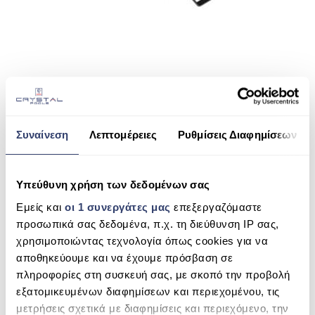
ΠΙΣΙΝΑ SKIMMER
ΠΙΣΙΝΑ ΜΕ ΥΠΕΡΧΕΙΛΙΣΗ
ΠΙΣΙΝΑ ΜΕ ΚΑΤΑΡΡΑΚΤΗ
SHARE THIS
ΠΙΣΙΝΕΣ GUNITE
ΠΙΣΙΝΕΣ ΠΛΑΖ
Συναίνεση
Λεπτομέρειες
Ρυθμίσεις Διαφημίσεων
EXO IQ
SPAS
SEARCH
ΕΠΕΝΔΥΣΗ
Υπεύθυνη χρήση των δεδομένων σας
ΕΞΟΠΛΙΣΜΟΣ ΑΞΕΣΟΥΑΡ ΠΙΣΙΝΑΣ
Εμείς και
οι 1 συνεργάτες μας
επεξεργαζόμαστε
προσωπικά σας δεδομένα, π.χ. τη διεύθυνση IP σας,
ΑΠΟΛΥΜΑΝΣΗ ΝΕΡΟΥ
RECENT COMMENTS
χρησιμοποιώντας τεχνολογία όπως cookies για να
αποθηκεύουμε και να έχουμε πρόσβαση σε
ΣΥΝΤΉΡΗΣΗ
ARCHIVES
πληροφορίες στη συσκευή σας, με σκοπό την προβολή
ΕΠΙΚΟΙΝΩΝΙΑ
εξατομικευμένων διαφημίσεων και περιεχομένου, τις
μετρήσεις σχετικά με διαφημίσεις και περιεχόμενο, την
CATEGORIES