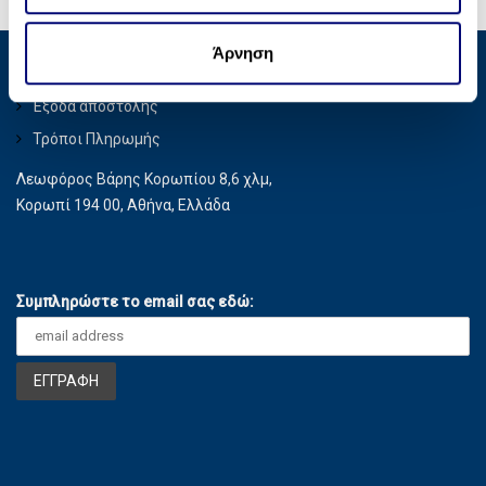
σ
οποίοι ενδεχομένως να τις συνδυάσουν με άλλες
η
πληροφορίες που τους έχετε παραχωρήσει ή τις οποίες
Άρνηση
ς
Privacy Policy
έχουν συλλέξει σε σχέση με την από μέρους σας χρήση
των υπηρεσιών τους.
Έξοδα αποστολής
Τρόποι Πληρωμής
Λεωφόρος Βάρης Κορωπίου 8,6 χλμ,
Κορωπί 194 00, Αθήνα, Ελλάδα
Συμπληρώστε το email σας εδώ: