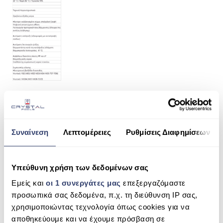
ΠΙΣΙΝΑ SKIMMER
ΠΙΣΙΝΑ ΜΕ ΥΠΕΡΧΕΙΛΙΣΗ
ΠΙΣΙΝΑ ΜΕ ΚΑΤΑΡΡΑΚΤΗ
ΠΙΣΙΝΕΣ GUNITE
ΠΙΣΙΝΕΣ ΠΛΑΖ
SPAS
ΕΠΕΝΔΥΣΗ
Συναίνεση
Λεπτομέρειες
Ρυθμίσεις Διαφημίσεων
SHARE THIS
ΕΞΟΠΛΙΣΜΟΣ ΑΞΕΣΟΥΑΡ ΠΙΣΙΝΑΣ
ΑΠΟΛΥΜΑΝΣΗ ΝΕΡΟΥ
Υπεύθυνη χρήση των δεδομένων σας
PM 40
Εμείς και
οι 1 συνεργάτες μας
επεξεργαζόμαστε
ΣΥΝΤΉΡΗΣΗ
SEARCH
προσωπικά σας δεδομένα, π.χ. τη διεύθυνση IP σας,
ΕΠΙΚΟΙΝΩΝΙΑ
χρησιμοποιώντας τεχνολογία όπως cookies για να
αποθηκεύουμε και να έχουμε πρόσβαση σε