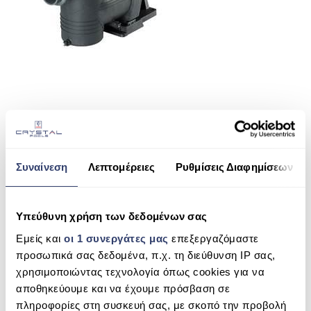
ΠΙΣΙΝΑ SKIMMER
ΠΙΣΙΝΑ ΜΕ ΥΠΕΡΧΕΙΛΙΣΗ
ΠΙΣΙΝΑ ΜΕ ΚΑΤΑΡΡΑΚΤΗ
ΠΙΣΙΝΕΣ GUNITE
ΠΙΣΙΝΕΣ ΠΛΑΖ
SPAS
SHARE THIS
Συναίνεση
Λεπτομέρειες
Ρυθμίσεις Διαφημίσεων
ΕΠΕΝΔΥΣΗ
ΕΞΟΠΛΙΣΜΟΣ ΑΞΕΣΟΥΑΡ ΠΙΣΙΝΑΣ
IML NEW EUROPA SE2R
Υπεύθυνη χρήση των δεδομένων σας
ΑΠΟΛΥΜΑΝΣΗ ΝΕΡΟΥ
SEARCH
Εμείς και
οι 1 συνεργάτες μας
επεξεργαζόμαστε
προσωπικά σας δεδομένα, π.χ. τη διεύθυνση IP σας,
ΣΥΝΤΉΡΗΣΗ
χρησιμοποιώντας τεχνολογία όπως cookies για να
ΕΠΙΚΟΙΝΩΝΙΑ
αποθηκεύουμε και να έχουμε πρόσβαση σε
RECENT COMMENTS
πληροφορίες στη συσκευή σας, με σκοπό την προβολή