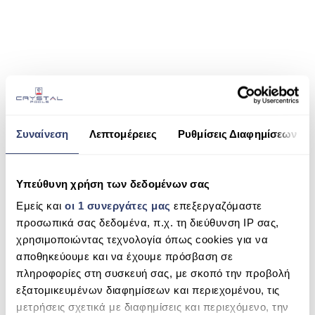
ΠΙΣΙΝΑ SKIMMER
ΠΙΣΙΝΑ ΜΕ ΥΠΕΡΧΕΙΛΙΣΗ
ΠΙΣΙΝΑ ΜΕ ΚΑΤΑΡΡΑΚΤΗ
SHARE THIS
ΠΙΣΙΝΕΣ GUNITE
ΠΙΣΙΝΕΣ ΠΛΑΖ
Συναίνεση
Λεπτομέρειες
Ρυθμίσεις Διαφημίσεων
IML NEW EUROPA SE2R
SPAS
SEARCH
ΕΠΕΝΔΥΣΗ
Υπεύθυνη χρήση των δεδομένων σας
ΕΞΟΠΛΙΣΜΟΣ ΑΞΕΣΟΥΑΡ ΠΙΣΙΝΑΣ
Εμείς και
οι 1 συνεργάτες μας
επεξεργαζόμαστε
προσωπικά σας δεδομένα, π.χ. τη διεύθυνση IP σας,
RECENT COMMENTS
ΑΠΟΛΥΜΑΝΣΗ ΝΕΡΟΥ
χρησιμοποιώντας τεχνολογία όπως cookies για να
αποθηκεύουμε και να έχουμε πρόσβαση σε
ΣΥΝΤΉΡΗΣΗ
ARCHIVES
πληροφορίες στη συσκευή σας, με σκοπό την προβολή
ΕΠΙΚΟΙΝΩΝΙΑ
εξατομικευμένων διαφημίσεων και περιεχομένου, τις
μετρήσεις σχετικά με διαφημίσεις και περιεχόμενο, την
CATEGORIES