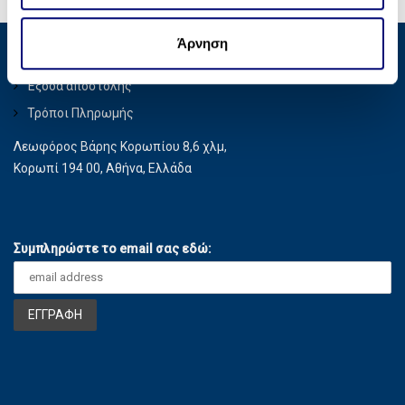
σ
οποίοι ενδεχομένως να τις συνδυάσουν με άλλες
η
πληροφορίες που τους έχετε παραχωρήσει ή τις οποίες
Άρνηση
ς
Privacy Policy
έχουν συλλέξει σε σχέση με την από μέρους σας χρήση
των υπηρεσιών τους.
Έξοδα αποστολής
Τρόποι Πληρωμής
Λεωφόρος Βάρης Κορωπίου 8,6 χλμ,
Κορωπί 194 00, Αθήνα, Ελλάδα
Συμπληρώστε το email σας εδώ: