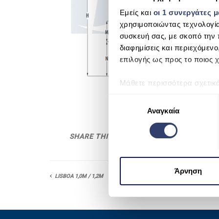
Εμείς και
οι 1 συνεργάτες 
χρησιμοποιώντας τεχνολογί
συσκευή σας, με σκοπό την 
διαφημίσεις και περιεχόμενο
επιλογής ως προς το ποιος χ
Μάθετε περισσότερα σχετικ
προτιμήσεις σας στην
ενότη
Ε
πάσα στιγμή από τη Δήλωση
Αναγκαία
π
ι
Χρησιμοποιούμε cookie για 
λ
SHARE THIS
μέσων και την ανάλυση της
ο
χρησιμοποιείτε τον ιστότοπ
γ
να τις συνδυάσουν με άλλες
ή
Άρνηση
από μέρους σας χρήση των 
LISBOA 1,0M / 1,2M
σ
υ
γ
κ