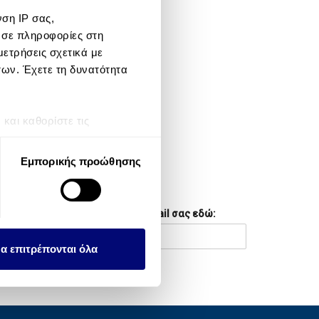
ση IP σας,
META
 σε πληροφορίες στη
ετρήσεις σχετικά με
Log in
των. Έχετε τη δυνατότητα
Entries feed
Comments feed
αι καθορίστε τις
τη συγκατάθεσή σας ανά
WordPress.org
Εμπορικής προώθησης
λειτουργιών κοινωνικών
NEWSLETTER
ου αφορούν τον τρόπο που
Συμπληρώστε το email σας εδώ:
εων, οι οποίοι ενδεχομένως
υλλέξει σε σχέση με την
α επιτρέπονται όλα