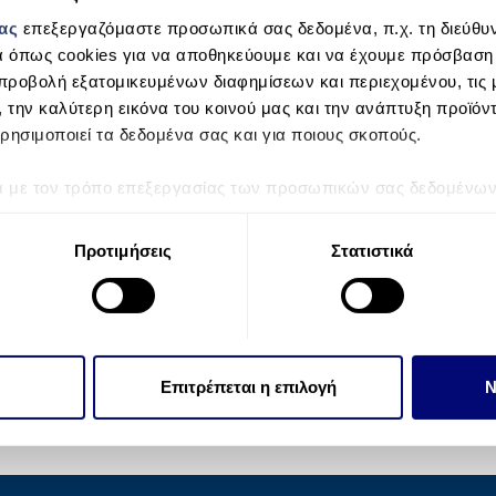
μας
επεξεργαζόμαστε προσωπικά σας δεδομένα, π.χ. τη διεύθυν
α όπως cookies για να αποθηκεύουμε και να έχουμε πρόσβαση
προβολή εξατομικευμένων διαφημίσεων και περιεχομένου, τις μ
, την καλύτερη εικόνα του κοινού μας και την ανάπτυξη προϊόν
ρησιμοποιεί τα δεδομένα σας και για ποιους σκοπούς.
ά με τον τρόπο επεξεργασίας των προσωπικών σας δεδομένων κ
τα “Λεπτομέρειες”
. Μπορείτε να αλλάξετε ή να ανακαλέσετε 
 Cookies.
Προτιμήσεις
Στατιστικά
την εξατομίκευση περιεχομένου και διαφημίσεων, την παροχή 
 επισκεψιμότητάς μας. Επιπλέον, μοιραζόμαστε πληροφορίες π
ό μας με συνεργάτες κοινωνικών μέσων, διαφήμισης και αναλύσ
 πληροφορίες που τους έχετε παραχωρήσει ή τις οποίες έχουν σ
Επιτρέπεται η επιλογή
Ν
υπηρεσιών τους.