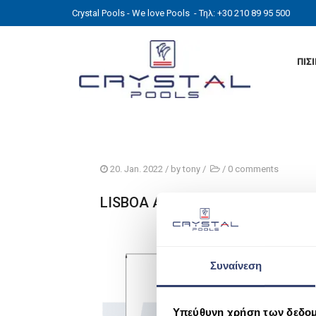
Crystal Pools - We love Pools
- Τηλ: +30 210 89 95 500
ΠΙΣ
20. Jan. 2022
/ by
tony
/
/
0 comments
LISBOA ALTO RENDIMIENTO3
Συναίνεση
Υπεύθυνη χρήση των δεδο