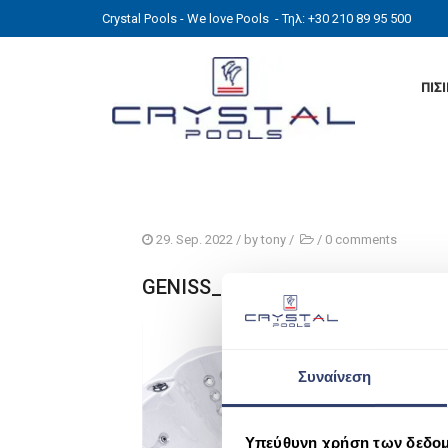
Crystal Pools - We love Pools
- Τηλ: +30 210 89 95 500
ΠΙΣ
29. Sep. 2022
/ by
tony
/
/
0 comments
GENISS_b
Συναίνεση
Υπεύθυνη χρήση των δεδο