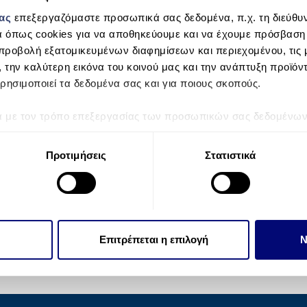
μας
επεξεργαζόμαστε προσωπικά σας δεδομένα, π.χ. τη διεύθυν
α όπως cookies για να αποθηκεύουμε και να έχουμε πρόσβαση
προβολή εξατομικευμένων διαφημίσεων και περιεχομένου, τις μ
, την καλύτερη εικόνα του κοινού μας και την ανάπτυξη προϊόν
ρησιμοποιεί τα δεδομένα σας και για ποιους σκοπούς.
ά με τον τρόπο επεξεργασίας των προσωπικών σας δεδομένων κ
τα “Λεπτομέρειες”
. Μπορείτε να αλλάξετε ή να ανακαλέσετε 
 Cookies.
Προτιμήσεις
Στατιστικά
την εξατομίκευση περιεχομένου και διαφημίσεων, την παροχή 
 επισκεψιμότητάς μας. Επιπλέον, μοιραζόμαστε πληροφορίες π
ό μας με συνεργάτες κοινωνικών μέσων, διαφήμισης και αναλύσ
 πληροφορίες που τους έχετε παραχωρήσει ή τις οποίες έχουν σ
Επιτρέπεται η επιλογή
Ν
υπηρεσιών τους.