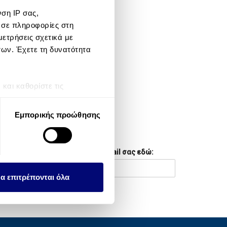
ση IP σας,
META
 σε πληροφορίες στη
ετρήσεις σχετικά με
Log in
των. Έχετε τη δυνατότητα
Entries feed
Comments feed
αι καθορίστε τις
τη συγκατάθεσή σας ανά
WordPress.org
Εμπορικής προώθησης
λειτουργιών κοινωνικών
NEWSLETTER
ου αφορούν τον τρόπο που
Συμπληρώστε το email σας εδώ:
εων, οι οποίοι ενδεχομένως
υλλέξει σε σχέση με την
α επιτρέπονται όλα