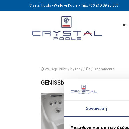
Crystal Pools - We love Pools
- Τηλ: +30 210 89 95 500
ΠΙΣ
29. Sep. 2022
/ by
tony
/
/
0 comments
GENISSb
Συναίνεση
Υπεύθυνη χρήση των δεδο