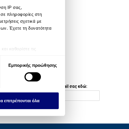
ση IP σας,
META
 σε πληροφορίες στη
ετρήσεις σχετικά με
Log in
των. Έχετε τη δυνατότητα
Entries feed
Comments feed
αι καθορίστε τις
τη συγκατάθεσή σας ανά
WordPress.org
Εμπορικής προώθησης
λειτουργιών κοινωνικών
NEWSLETTER
ου αφορούν τον τρόπο που
Συμπληρώστε το email σας εδώ:
εων, οι οποίοι ενδεχομένως
υλλέξει σε σχέση με την
α επιτρέπονται όλα