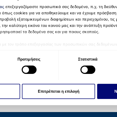
μας
επεξεργαζόμαστε προσωπικά σας δεδομένα, π.χ. τη διεύθυν
α όπως cookies για να αποθηκεύουμε και να έχουμε πρόσβαση
προβολή εξατομικευμένων διαφημίσεων και περιεχομένου, τις μ
, την καλύτερη εικόνα του κοινού μας και την ανάπτυξη προϊόν
ρησιμοποιεί τα δεδομένα σας και για ποιους σκοπούς.
ά με τον τρόπο επεξεργασίας των προσωπικών σας δεδομένων κ
τα “Λεπτομέρειες”
. Μπορείτε να αλλάξετε ή να ανακαλέσετε 
 Cookies.
Προτιμήσεις
Στατιστικά
την εξατομίκευση περιεχομένου και διαφημίσεων, την παροχή 
 επισκεψιμότητάς μας. Επιπλέον, μοιραζόμαστε πληροφορίες π
ό μας με συνεργάτες κοινωνικών μέσων, διαφήμισης και αναλύσ
 πληροφορίες που τους έχετε παραχωρήσει ή τις οποίες έχουν σ
Επιτρέπεται η επιλογή
Ν
υπηρεσιών τους.