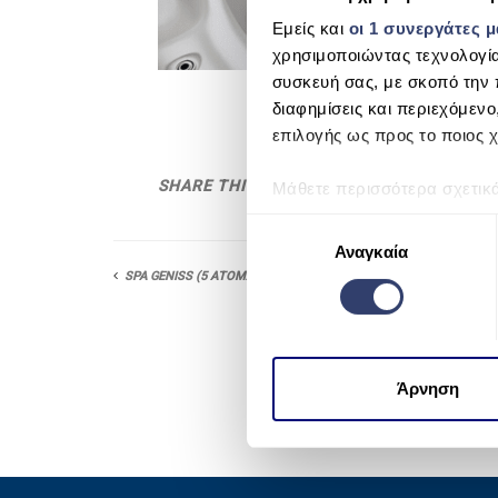
Εμείς και
οι 1 συνεργάτες 
χρησιμοποιώντας τεχνολογί
συσκευή σας, με σκοπό την 
διαφημίσεις και περιεχόμενο
επιλογής ως προς το ποιος χ
SHARE THIS
Μάθετε περισσότερα σχετικ
προτιμήσεις σας στην
ενότη
Ε
πάσα στιγμή από τη Δήλωση
Αναγκαία
π
SPA GENISS (5 ΑΤΟΜΑ)
ι
Χρησιμοποιούμε cookie για 
λ
μέσων και την ανάλυση της
ο
χρησιμοποιείτε τον ιστότοπ
γ
να τις συνδυάσουν με άλλες
ή
Άρνηση
από μέρους σας χρήση των 
σ
υ
γ
κ